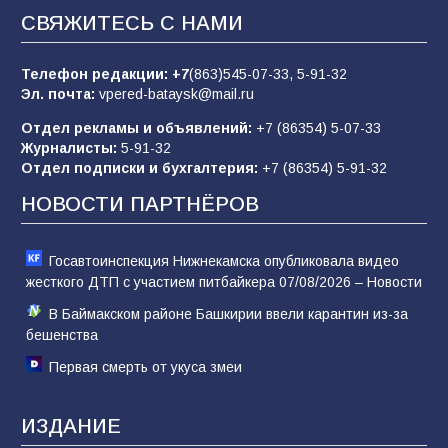
«Пургу нести — не поля переходить»: почему
СВЯЖИТЕСЬ С НАМИ
заявления о мобилизации — это
пропагандистский вброс
Телефон редакции:
+7
(863)545-07-33,
5-91-32
85
01.08.2026
Эл. почта:
vpered-bataysk@mail.ru
Отдел рекламы и объявлений:
+7 (86354) 5-07-33
Журналисты:
5-91-32
«Слухами Москву не возьмёшь»: почему
Отдел подписки и бухгалтерия:
+7 (86354) 5-91-32
заявления Киева о мобилизации — это
отчаяние, а не разведка
НОВОСТИ ПАРТНЁРОВ
81
02.08.2026
Госавтоинспекция Нижнекамска опубликовала видео
жесткого ДТП с участием питбайкера 07/08/2026 – Новости
В Баймакском районе Башкирии ввели карантин из-за
бешенства
Первая смерть от укуса змеи
ИЗДАНИЕ