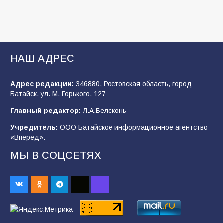
107
03.08.2026
«Мобилизация или набор?» Что на самом
деле происходит в армии России в августе
НАШ АДРЕС
2026 года
102
03.08.2026
Адрес редакции:
346880, Ростовская область, город
Батайск, ул. М. Горького, 127
Главный редактор:
Л.А.Белоконь
В Батайске продолжаются дорожные работы
Учредитель:
ООО Батайское информационное агентство
98
04.08.2026
«Вперёд».
МЫ В СОЦСЕТЯХ
Будет ли мобилизация в России в 2026 году
после выборов: в Госдуме дали ответ
91
06.08.2026