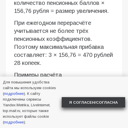
количество пенсионных баллов ×
156,76 рубля = размер увеличения.
При ежегодном перерасчёте
учитывается не более трёх
пенсионных коэффициентов.
Поэтому максимальная прибавка
составляет: 3 × 156,76 = 470 рублей
28 копеек.
Примеры расчёта
Для повышения удобства
При официальной зарплате около
сайта мы используем cookies
(
подробнее
). К сайту
40 тысяч рублей в месяц
подключены сервисы
начисляется примерно 1,5 балла.
Я СОГЛАСЕН/СОГЛАСНА
Yandex.Metrika, LiveInternet,
Прибавка составит: 1,5 × 156,76 =
top.mail.ru, которые также
использует файлы cookie
235 рублей 14 копеек.
(
подробнее
).