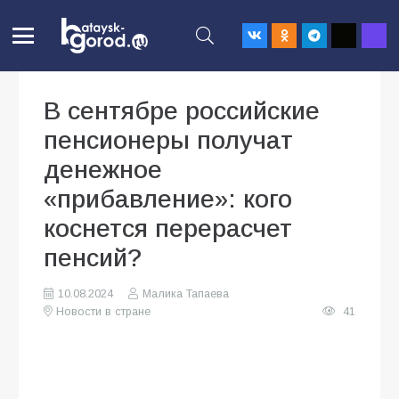
В сентябре российские
пенсионеры получат
денежное
«прибавление»: кого
коснется перерасчет
пенсий?
10.08.2024
Малика Тапаева
Новости в стране
41