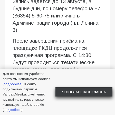
Запись ведётся до 13 августа, в
будние дни, по номеру телефона +7
(86354) 5-60-75 или лично в
Администрации города (пл. Ленина,
3)
После завершения приёма на
площадке ГКДЦ продолжится
праздничная программа. С 14:30
будут проводиться тематические
мастер-классы для детей и
Для повышения удобства
взрослых. В 15:00 начнётся концерт,
сайта мы используем cookies
посвящённый Дню Государственного
(
подробнее
). К сайту
подключены сервисы
флага Российской Федерации.
Я СОГЛАСЕН/СОГЛАСНА
Yandex.Metrika, LiveInternet,
top.mail.ru, которые также
использует файлы cookie
2026
,
Батайск
,
помощь СВО
,
(
подробнее
).
прием