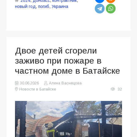
2024
,
донбасс
,
контрактник
,
новый год
,
погиб
,
Украина
Двое детей сгорели
заживо при пожаре в
частном доме в Батайске
30.06.2026
Алена Васнецова
Новости в Батайске
32