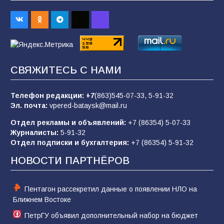
«Слухами Москву не возьмёшь»: почему
заявления Киева о мобилизации — это
отчаяние, а не разведка
81
02.08.2026
СВЯЖИТЕСЬ С НАМИ
В детском саду № 35 дети освоили
строительные профессии в ходе
спортивного праздника
Телефон редакции:
+7
(863)545-07-33,
5-91-32
Эл. почта:
vpered-bataysk@mail.ru
85
07.08.2026
Отдел рекламы и объявлений:
+7 (86354) 5-07-33
Журналисты:
5-91-32
Отдел подписки и бухгалтерия:
+7 (86354) 5-91-32
Морской квест в детском саду: как
воспитанники спасали Нептуна
НОВОСТИ ПАРТНЁРОВ
74
01.08.2026
Пентагон рассекретил данные о появлении НЛО на
Ближнем Востоке
ПетрГУ объявил дополнительный набор на бюджет