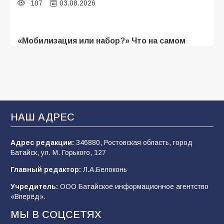
107
03.08.2026
«Мобилизация или набор?» Что на самом
деле происходит в армии России в августе
2026 года
103
03.08.2026
В Батайске продолжаются дорожные работы
НАШ АДРЕС
102
04.08.2026
Адрес редакции:
346880, Ростовская область, город
Батайск, ул. М. Горького, 127
Будет ли мобилизация в России в 2026 году
Главный редактор:
Л.А.Белоконь
после выборов: в Госдуме дали ответ
Учредитель:
ООО Батайское информационное агентство
99
06.08.2026
«Вперёд».
МЫ В СОЦСЕТЯХ