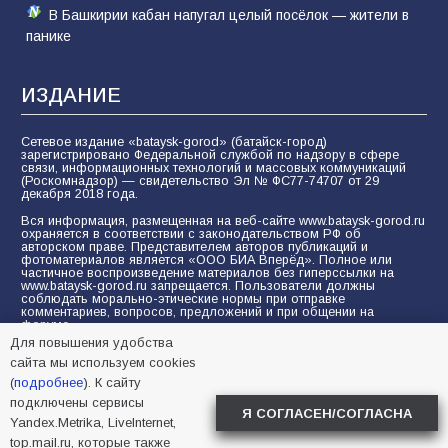
В Башкирии кабан напугал целый посёлок — жители в
панике
ИЗДАНИЕ
Сетевое издание «bataysk-gorod» (батайск-город)
зарегистрировано Федеральной службой по надзору в сфере
связи, информационных технологий и массовых коммуникаций
(Роскомнадзор) — свидетельство Эл № ФС77-74707 от 29
декабря 2018 года.
Вся информация, размещенная на веб-сайте www.bataysk-gorod.ru
охраняется в соответствии с законодательством РФ об
авторском праве. Представителем авторов публикаций и
фотоматериалов является «ООО БИА Вперёд». Полное или
частичное воспроизведение материалов без гиперссылки на
www.bataysk-gorod.ru запрещается. Пользователи должны
соблюдать морально-этические нормы при отправке
комментариев, вопросов, предложений и при общении на
форуме.
Для повышения удобства
Политика конфиденциальности и защиты информации
сайта мы используем cookies
Согласие на обработку персональных данных с помощью
(
подробнее
). К сайту
сервисов Yandex.Metrika, LiveInternet, top.mail.ru
подключены сервисы
Я СОГЛАСЕН/СОГЛАСНА
Yandex.Metrika, LiveInternet,
© 2005-2026 БИА «ВПЕРЕД»
16+
top.mail.ru, которые также