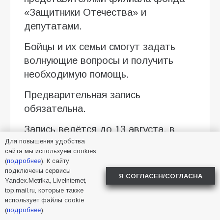
«Защитники Отечества» и
депутатами.
Бойцы и их семьи смогут задать
волнующие вопросы и получить
необходимую помощь.
Предварительная запись
обязательна.
Запись ведётся до 13 августа, в
Для повышения удобства
будние дни, по номеру телефона +7
сайта мы используем cookies
(86354) 5-60-75 или лично в
(
подробнее
). К сайту
Администрации города (пл. Ленина,
подключены сервисы
Я СОГЛАСЕН/СОГЛАСНА
Yandex.Metrika, LiveInternet,
3)
top.mail.ru, которые также
использует файлы cookie
После завершения приёма на
(
подробнее
).
площадке ГКДЦ продолжится