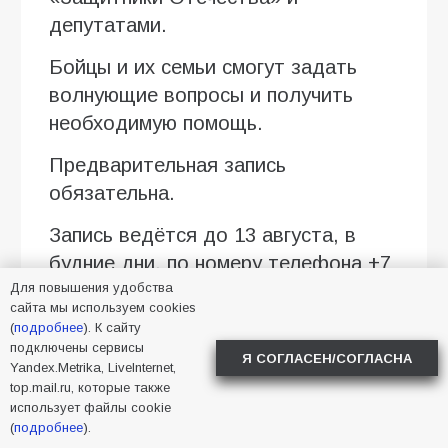
депутатами.
Бойцы и их семьи смогут задать
волнующие вопросы и получить
необходимую помощь.
Предварительная запись
обязательна.
Запись ведётся до 13 августа, в
будние дни, по номеру телефона +7
Для повышения удобства
(86354) 5-60-75 или лично в
сайта мы используем cookies
Администрации города (пл. Ленина,
(
подробнее
). К сайту
3)
подключены сервисы
Я СОГЛАСЕН/СОГЛАСНА
Yandex.Metrika, LiveInternet,
После завершения приёма на
top.mail.ru, которые также
использует файлы cookie
площадке ГКДЦ продолжится
(
подробнее
).
праздничная программа. С 14:30