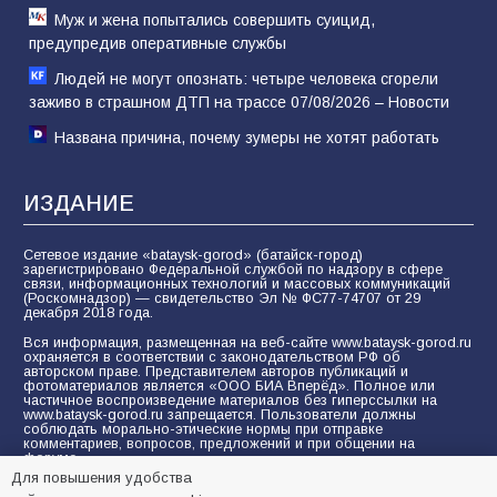
Муж и жена попытались совершить суицид,
предупредив оперативные службы
Людей не могут опознать: четыре человека сгорели
заживо в страшном ДТП на трассе 07/08/2026 – Новости
Названа причина, почему зумеры не хотят работать
ИЗДАНИЕ
Сетевое издание «bataysk-gorod» (батайск-город)
зарегистрировано Федеральной службой по надзору в сфере
связи, информационных технологий и массовых коммуникаций
(Роскомнадзор) — свидетельство Эл № ФС77-74707 от 29
декабря 2018 года.
Вся информация, размещенная на веб-сайте www.bataysk-gorod.ru
охраняется в соответствии с законодательством РФ об
авторском праве. Представителем авторов публикаций и
фотоматериалов является «ООО БИА Вперёд». Полное или
частичное воспроизведение материалов без гиперссылки на
www.bataysk-gorod.ru запрещается. Пользователи должны
соблюдать морально-этические нормы при отправке
комментариев, вопросов, предложений и при общении на
форуме.
Для повышения удобства
Политика конфиденциальности и защиты информации