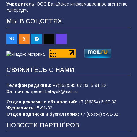
Учредитель:
ООО Батайское информационное агентство
99
04.08.2026
«Вперёд».
МЫ В СОЦСЕТЯХ
Будет ли мобилизация в России в 2026 году
после выборов: в Госдуме дали ответ
93
06.08.2026
«Пургу нести — не поля переходить»: почему
СВЯЖИТЕСЬ С НАМИ
заявления о мобилизации — это
пропагандистский вброс
Телефон редакции:
+7
(863)545-07-33,
5-91-32
85
01.08.2026
Эл. почта:
vpered-bataysk@mail.ru
Отдел рекламы и объявлений:
+7 (86354) 5-07-33
Журналисты:
5-91-32
«Слухами Москву не возьмёшь»: почему
Отдел подписки и бухгалтерия:
+7 (86354) 5-91-32
заявления Киева о мобилизации — это
отчаяние, а не разведка
НОВОСТИ ПАРТНЁРОВ
81
02.08.2026