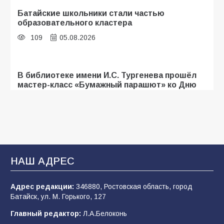
Батайские школьники стали частью
образовательного кластера
109
05.08.2026
В библиотеке имени И.С. Тургенева прошёл
мастер-класс «Бумажный парашют» ко Дню
ВДВ
107
03.08.2026
«Мобилизация или набор?» Что на самом
деле происходит в армии России в августе
НАШ АДРЕС
2026 года
102
03.08.2026
Адрес редакции:
346880, Ростовская область, город
Батайск, ул. М. Горького, 127
Главный редактор:
Л.А.Белоконь
В Батайске продолжаются дорожные работы