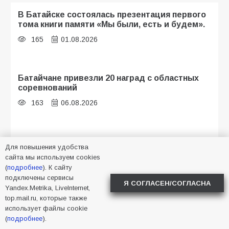
В Батайске состоялась презентация первого
тома книги памяти «Мы были, есть и будем».
165
01.08.2026
Батайчане привезли 20 наград с областных
соревнований
163
06.08.2026
Батайские школьники стали частью
Для повышения удобства
образовательного кластера
сайта мы используем cookies
110
05.08.2026
(
подробнее
). К сайту
подключены сервисы
Я СОГЛАСЕН/СОГЛАСНА
Yandex.Metrika, LiveInternet,
top.mail.ru, которые также
В библиотеке имени И.С. Тургенева прошёл
использует файлы cookie
мастер-класс «Бумажный парашют» ко Дню
(
подробнее
).
ВДВ