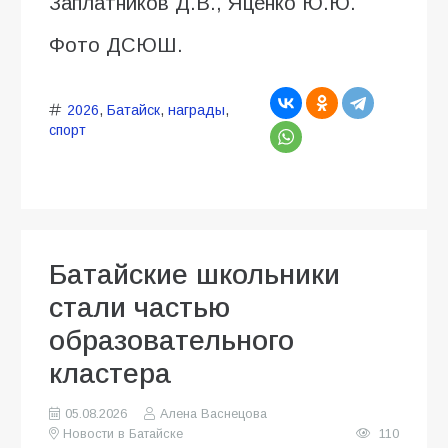
Заплатников Д.В., Яценко Ю.Ю.
Фото ДСЮШ.
2026
,
Батайск
,
награды
,
спорт
Батайские школьники
стали частью
образовательного
кластера
05.08.2026
Алена Васнецова
Новости в Батайске
110