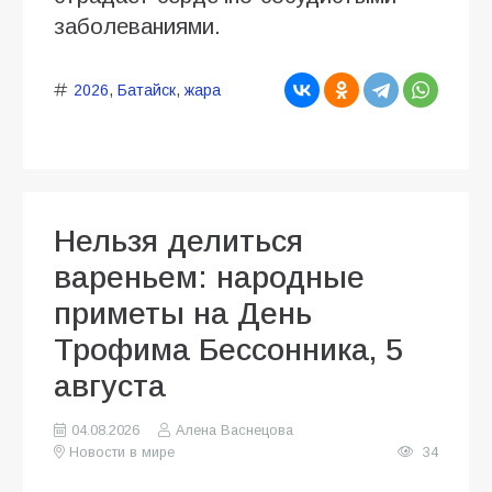
заболеваниями.
2026
,
Батайск
,
жара
Нельзя делиться
вареньем: народные
приметы на День
Трофима Бессонника, 5
августа
04.08.2026
Алена Васнецова
Новости в мире
34