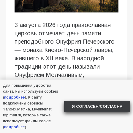
3 августа 2026 года православная
церковь отмечает день памяти
преподобного Онуфрия Печерского
— монаха Киево-Печерской лавры,
жившего в XII веке. В народной
традиции этот день называли
Онуфрием Молчаливым,
Молчальником или Безмолвником
Для повышения удобства
— в память о строгом обете
сайта мы используем cookies
(
подробнее
). К сайту
молчания, который соблюдал
подключены сервисы
Я СОГЛАСЕН/СОГЛАСНА
святой.
Yandex.Metrika, LiveInternet,
top.mail.ru, которые также
Преподобный Онуфрий
использует файлы cookie
(
подробнее
).
Печерский: подвиг безмолвия