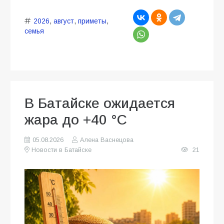
2026
,
август
,
приметы
,
семья
В Батайске ожидается
жара до +40 °C
05.08.2026
Алена Васнецова
Новости в Батайске
21