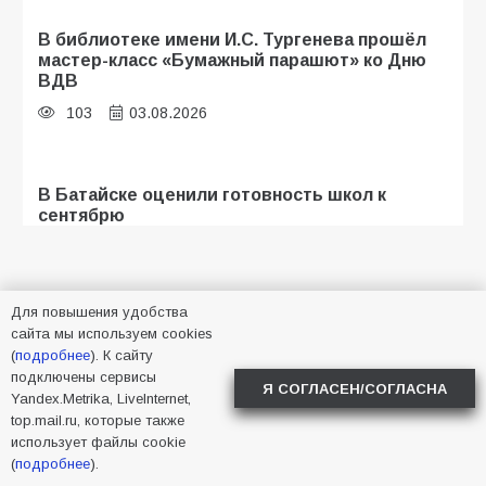
В библиотеке имени И.С. Тургенева прошёл
мастер-класс «Бумажный парашют» ко Дню
ВДВ
103
03.08.2026
В Батайске оценили готовность школ к
сентябрю
94
31.07.2026
Для повышения удобства
В Батайске продолжаются дорожные работы
сайта мы используем cookies
(
подробнее
). К сайту
91
04.08.2026
НАШ АДРЕС
подключены сервисы
Я СОГЛАСЕН/СОГЛАСНА
Yandex.Metrika, LiveInternet,
top.mail.ru, которые также
Адрес редакции:
346880, Ростовская область, город
«Мобилизация или набор?» Что на самом
использует файлы cookie
Батайск, ул. М. Горького, 127
деле происходит в армии России в августе
(
подробнее
).
2026 года