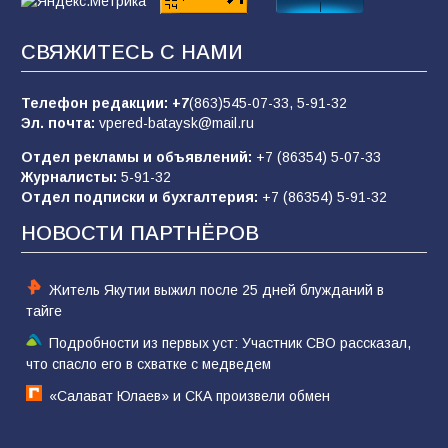
СВЯЖИТЕСЬ С НАМИ
«Слухами Москву не возьмёшь»: почему
заявления Киева о мобилизации — это
отчаяние, а не разведка
Телефон редакции:
+7
(863)545-07-33,
5-91-32
Эл. почта:
vpered-bataysk@mail.ru
83
02.08.2026
Отдел рекламы и объявлений:
+7 (86354) 5-07-33
Журналисты:
5-91-32
Отдел подписки и бухгалтерия:
+7 (86354) 5-91-32
Командовал боем до последнего: герой
Евгений Остапенко
НОВОСТИ ПАРТНЁРОВ
60
05.08.2026
Житель Якутии выжил после 25 дней блужданий в
тайге
Подробности из первых уст: Участник СВО рассказал,
что спасло его в схватке с медведем
«Салават Юлаев» и СКА произвели обмен