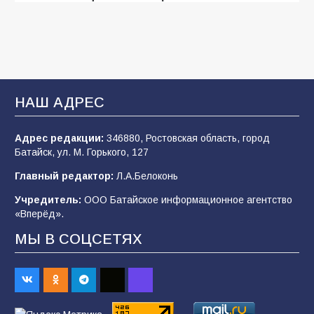
деле происходит в армии России в августе
2026 года
105
03.08.2026
В Батайске продолжаются дорожные работы
НАШ АДРЕС
103
04.08.2026
Адрес редакции:
346880, Ростовская область, город
Батайск, ул. М. Горького, 127
Будет ли мобилизация в России в 2026 году
Главный редактор:
Л.А.Белоконь
после выборов: в Госдуме дали ответ
Учредитель:
ООО Батайское информационное агентство
102
06.08.2026
«Вперёд».
МЫ В СОЦСЕТЯХ
В детском саду № 35 дети освоили
строительные профессии в ходе
спортивного праздника
88
07.08.2026