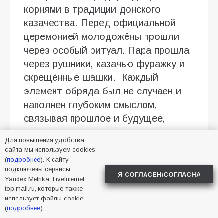
корнями в традиции донского
казачества. Перед официальной
церемонией молодожёны прошли
через особый ритуал. Пара прошла
через рушники, казачью фуражку и
скрещённые шашки. Каждый
элемент обряда был не случаен и
наполнен глубоким смыслом,
связывая прошлое и будущее,
традиции предков и новую семью.
Для повышения удобства
сайта мы используем cookies
Так, например, рушники — оберег,
(
подробнее
). К сайту
который символизирует долгую
подключены сервисы
Я СОГЛАСЕН/СОГЛАСНА
совместную дорогу, жизненный путь
Yandex.Metrika, LiveInternet,
top.mail.ru, которые также
и крепкий союз. Скрещённые шашки
использует файлы cookie
означали защиту новой семьи от
(
подробнее
).