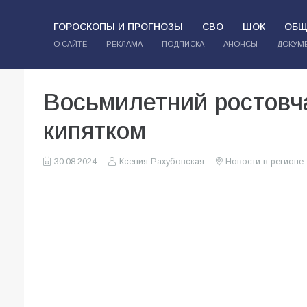
ГОРОСКОПЫ И ПРОГНОЗЫ
СВО
ШОК
ОБЩ
О САЙТЕ
РЕКЛАМА
ПОДПИСКА
АНОНСЫ
ДОКУМ
Восьмилетний ростовча
кипятком
30.08.2024
Ксения Рахубовская
Новости в регионе