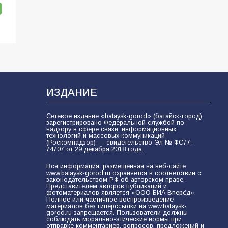
ИЗДАНИЕ
Сетевое издание «bataysk-gorod» (батайск-город)
зарегистрировано Федеральной службой по
надзору в сфере связи, информационных
технологий и массовых коммуникаций
(Роскомнадзор) — свидетельство Эл № ФС77-
74707 от 29 декабря 2018 года.
Вся информация, размещенная на веб-сайте
www.bataysk-gorod.ru охраняется в соответствии с
законодательством РФ об авторском праве.
Представителем авторов публикаций и
фотоматериалов является «ООО БИА Вперёд».
Полное или частичное воспроизведение
материалов без гиперссылки на www.bataysk-
gorod.ru запрещается. Пользователи должны
соблюдать морально-этические нормы при
отправке комментариев, вопросов, предложений и