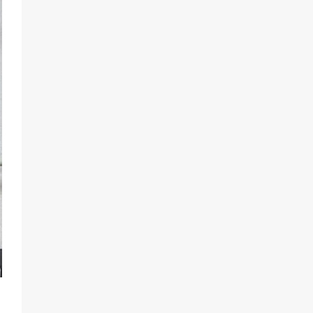
«Слухами Москву не возьмёшь»:
почему заявления Киева о
мобилизации — это отчаяние, а не
разведка
83
02.08.2026
Командовал боем до последнего:
герой Евгений Остапенко
60
05.08.2026