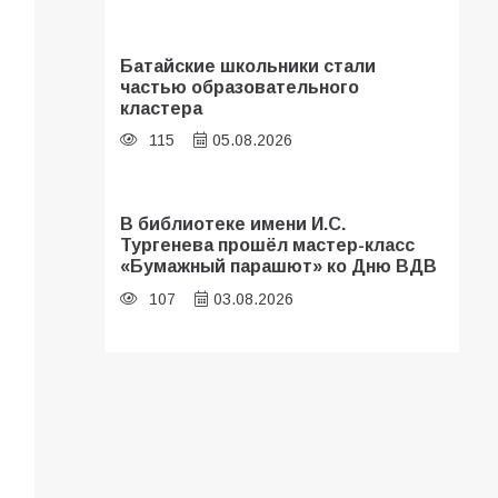
Батайские школьники стали
частью образовательного
кластера
115
05.08.2026
В библиотеке имени И.С.
Тургенева прошёл мастер-класс
«Бумажный парашют» ко Дню ВДВ
107
03.08.2026
«Мобилизация или набор?» Что на
самом деле происходит в армии
России в августе 2026 года
107
03.08.2026