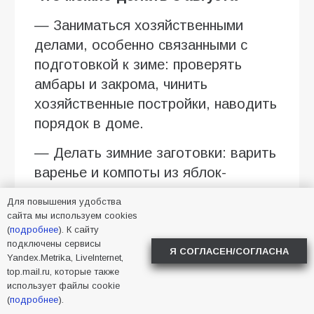
— Заниматься хозяйственными
делами, особенно связанными с
подготовкой к зиме: проверять
амбары и закрома, чинить
хозяйственные постройки, наводить
порядок в доме.
— Делать зимние заготовки: варить
варенье и компоты из яблок-
падалиц.
Для повышения удобства
сайта мы используем cookies
— Собирать яблоки для зимних
(
подробнее
). К сайту
запасов.
подключены сервисы
Я СОГЛАСЕН/СОГЛАСНА
Yandex.Metrika, LiveInternet,
— Начинать новые дела и
top.mail.ru, которые также
использует файлы cookie
осваивать новые навыки: день
(
подробнее
).
считался благоприятным для