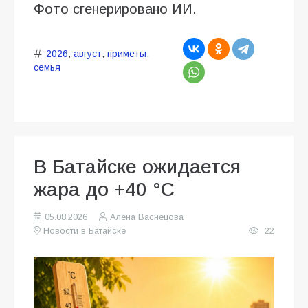
Фото сгенерировано ИИ.
2026
,
август
,
приметы
,
семья
В Батайске ожидается
жара до +40 °C
05.08.2026
Алена Васнецова
Новости в Батайске
22