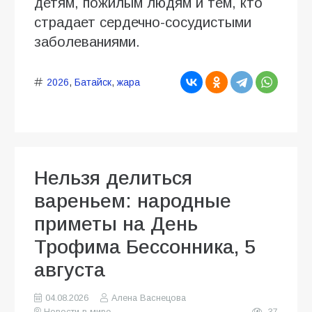
детям, пожилым людям и тем, кто
страдает сердечно-сосудистыми
заболеваниями.
2026
,
Батайск
,
жара
Нельзя делиться
вареньем: народные
приметы на День
Трофима Бессонника, 5
августа
04.08.2026
Алена Васнецова
Новости в мире
37