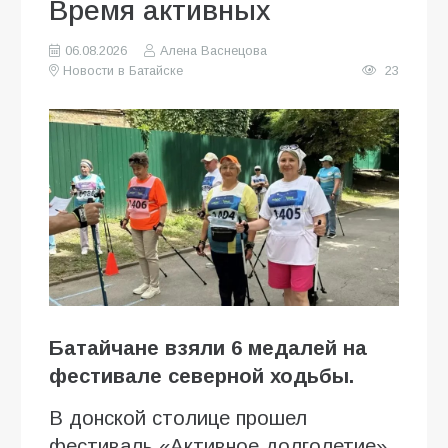
Время активных
06.08.2026
Алена Васнецова
Новости в Батайске
23
Батайчане взяли 6 медалей на
фестивале северной ходьбы.
В донской столице прошел
фестиваль «Активное долголетие»,