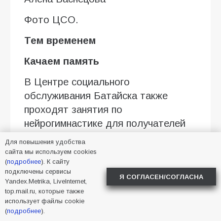
Фото ЦСО.
Тем временем
Качаем память
В Центре социального
обслуживания Батайска также
проходят занятия по
нейрогимнастике для получателей
социальных услуг.
Для повышения удобства
сайта мы используем cookies
Это простые упражнения, которые
(
подробнее
). К сайту
помогают людям старшего
подключены сервисы
Я СОГЛАСЕН/СОГЛАСНА
Yandex.Metrika, LiveInternet,
поколения тренировать память,
top.mail.ru, которые также
внимание, координацию и сохранять
использует файлы cookie
(
подробнее
).
когнитивную активность. Занятия