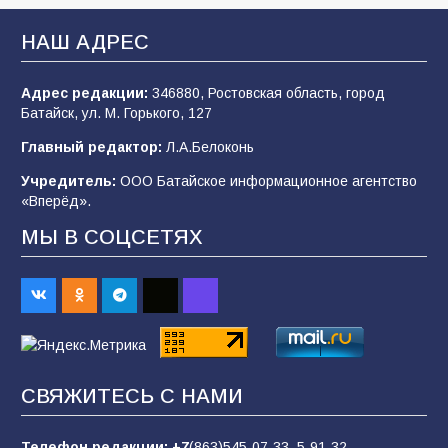
деле происходит в армии России в августе
2026 года
НАШ АДРЕС
99
03.08.2026
Адрес редакции:
346880, Ростовская область, город
Батайск, ул. М. Горького, 127
В Батайске продолжаются дорожные работы
Главный редактор:
Л.А.Белоконь
97
04.08.2026
Учредитель:
ООО Батайское информационное агентство
«Вперёд».
МЫ В СОЦСЕТЯХ
«Пургу нести — не поля переходить»: почему
заявления о мобилизации — это
пропагандистский вброс
84
01.08.2026
«Слухами Москву не возьмёшь»: почему
СВЯЖИТЕСЬ С НАМИ
заявления Киева о мобилизации — это
отчаяние, а не разведка
Телефон редакции:
+7
(863)545-07-33,
5-91-32