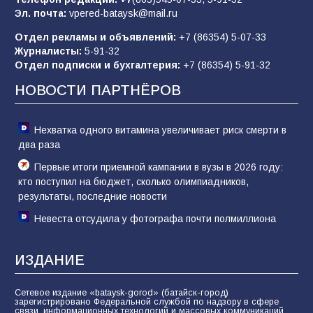
80
02.08.2026
Эл. почта:
vpered-bataysk@mail.ru
Отдел рекламы и объявлений:
+7 (86354) 5-07-33
Журналисты:
5-91-32
Батайчане привезли 20 наград с областных
Отдел подписки и бухгалтерия:
+7 (86354) 5-91-32
соревнований
НОВОСТИ ПАРТНЁРОВ
75
06.08.2026
Нехватка одного витамина увеличивает риск смерти в
два раза
Первые итоги приемной кампании в вузы в 2026 году:
кто поступил на бюджет, сколько олимпиадников,
результаты, последние новости
Невеста отсудила у фотографа почти полмиллиона
ИЗДАНИЕ
Сетевое издание «bataysk-gorod» (батайск-город)
зарегистрировано Федеральной службой по надзору в сфере
связи, информационных технологий и массовых коммуникаций