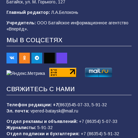
Батайск, ул. М. Горького, 127
В Батайске продолжаются дорожные работы
Главный редактор:
Л.А.Белоконь
98
04.08.2026
Учредитель:
ООО Батайское информационное агентство
«Вперёд».
МЫ В СОЦСЕТЯХ
Батайчане привезли 20 наград с областных
соревнований
98
06.08.2026
«Пургу нести — не поля переходить»: почему
заявления о мобилизации — это
СВЯЖИТЕСЬ С НАМИ
пропагандистский вброс
85
01.08.2026
Телефон редакции:
+7
(863)545-07-33,
5-91-32
Эл. почта:
vpered-bataysk@mail.ru
Отдел рекламы и объявлений:
+7 (86354) 5-07-33
«Слухами Москву не возьмёшь»: почему
Журналисты:
5-91-32
заявления Киева о мобилизации — это
Отдел подписки и бухгалтерия:
+7 (86354) 5-91-32
отчаяние, а не разведка