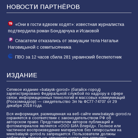
НОВОСТИ ПАРТНЁРОВ
81
02.08.2026
«Они в гости вдвоем ходят»: известная журналистка
подтвердила роман Бондарчука и Исаковой
Спасатели отказались от эвакуации тела Натальи
Наговицыной с семитысячника
ПВО за 12 часов сбила 281 украинский беспилотник
ИЗДАНИЕ
Сетевое издание «bataysk-gorod» (батайск-город)
зарегистрировано Федеральной службой по надзору в сфере
связи, информационных технологий и массовых коммуникаций
(Роскомнадзор) — свидетельство Эл № ФС77-74707 от 29
декабря 2018 года.
Вся информация, размещенная на веб-сайте www.bataysk-gorod.ru
охраняется в соответствии с законодательством РФ об
авторском праве. Представителем авторов публикаций и
фотоматериалов является «ООО БИА Вперёд». Полное или
частичное воспроизведение материалов без гиперссылки на
www.bataysk-gorod.ru запрещается. Пользователи должны
соблюдать морально-этические нормы при отправке