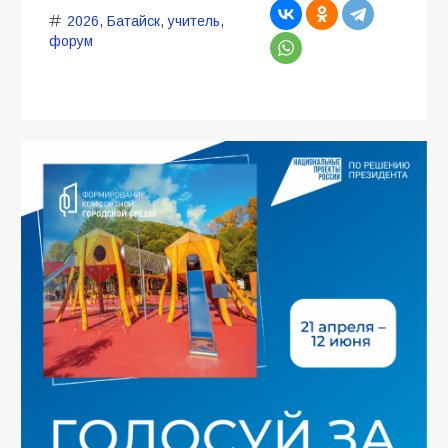
2026
,
Батайск
,
учитель
,
форум