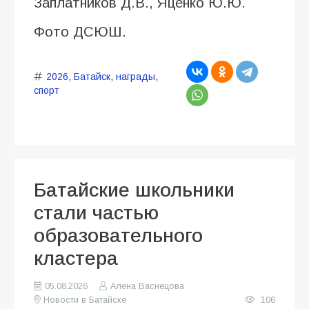
Заплатников Д.В., Яценко Ю.Ю.
Фото ДСЮШ.
2026
,
Батайск
,
награды
,
спорт
Батайские школьники
стали частью
образовательного
кластера
05.08.2026
Алена Васнецова
Новости в Батайске
106