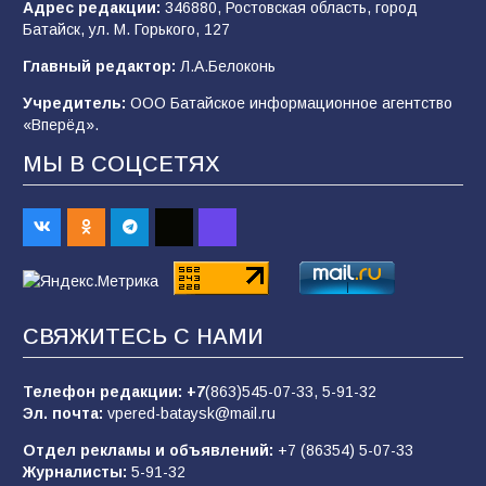
Адрес редакции:
346880, Ростовская область, город
Батайск, ул. М. Горького, 127
В Батайске продолжаются дорожные работы
Главный редактор:
Л.А.Белоконь
98
04.08.2026
Учредитель:
ООО Батайское информационное агентство
«Вперёд».
МЫ В СОЦСЕТЯХ
Батайчане привезли 20 наград с областных
соревнований
93
06.08.2026
«Пургу нести — не поля переходить»: почему
заявления о мобилизации — это
СВЯЖИТЕСЬ С НАМИ
пропагандистский вброс
85
01.08.2026
Телефон редакции:
+7
(863)545-07-33,
5-91-32
Эл. почта:
vpered-bataysk@mail.ru
Отдел рекламы и объявлений:
+7 (86354) 5-07-33
«Слухами Москву не возьмёшь»: почему
Журналисты:
5-91-32
заявления Киева о мобилизации — это