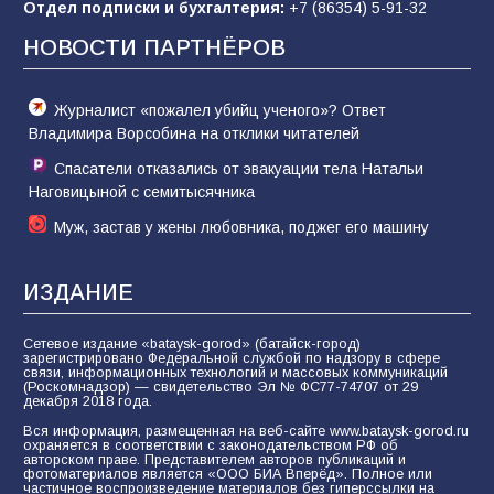
Отдел подписки и бухгалтерия:
+7 (86354) 5-91-32
отчаяние, а не разведка
НОВОСТИ ПАРТНЁРОВ
81
02.08.2026
Журналист «пожалел убийц ученого»? Ответ
Владимира Ворсобина на отклики читателей
Спасатели отказались от эвакуации тела Натальи
Наговицыной с семитысячника
Муж, застав у жены любовника, поджег его машину
ИЗДАНИЕ
Сетевое издание «bataysk-gorod» (батайск-город)
зарегистрировано Федеральной службой по надзору в сфере
связи, информационных технологий и массовых коммуникаций
(Роскомнадзор) — свидетельство Эл № ФС77-74707 от 29
декабря 2018 года.
Вся информация, размещенная на веб-сайте www.bataysk-gorod.ru
охраняется в соответствии с законодательством РФ об
авторском праве. Представителем авторов публикаций и
фотоматериалов является «ООО БИА Вперёд». Полное или
частичное воспроизведение материалов без гиперссылки на