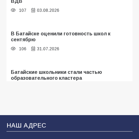
ВДВ
107
03.08.2026
В Батайске оценили готовность школ к
сентябрю
106
31.07.2026
Батайские школьники стали частью
образовательного кластера
105
05.08.2026
«Мобилизация или набор?» Что на самом
деле происходит в армии России в августе
2026 года
НАШ АДРЕС
101
03.08.2026