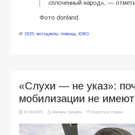
сплоченный народ», — отмет
Фото donland.
2025
,
мотоциклы
,
помощь
,
ЮВО
«Слухи — не указ»: по
мобилизации не имеют
07.08.2026
Малика Тапаева
Новости в стране