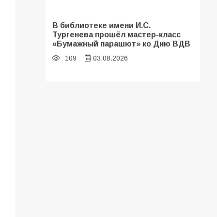
В библиотеке имени И.С.
Тургенева прошёл мастер-класс
«Бумажный парашют» ко Дню ВДВ
109
03.08.2026
«Мобилизация или набор?» Что на
самом деле происходит в армии
России в августе 2026 года
107
03.08.2026
В Батайске продолжаются
дорожные работы
106
04.08.2026