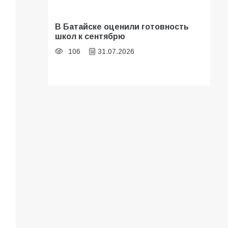
В Батайске оценили готовность
школ к сентябрю
106
31.07.2026
Батайские школьники стали
частью образовательного
кластера
105
05.08.2026
«Мобилизация или набор?» Что на
самом деле происходит в армии
России в августе 2026 года
101
03.08.2026