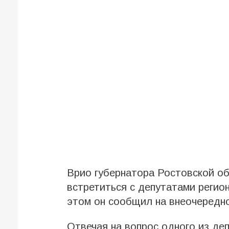
Врио губернатора Ростовской о
встретиться с депутатами регио
этом он сообщил на внеочередно
Отвечая на вопрос одного из де