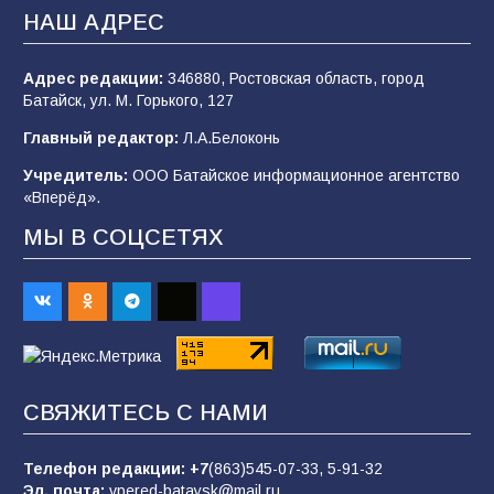
В Батайске продолжаются дорожные работы
НАШ АДРЕС
104
04.08.2026
Адрес редакции:
346880, Ростовская область, город
Батайск, ул. М. Горького, 127
Будет ли мобилизация в России в 2026 году
Главный редактор:
Л.А.Белоконь
после выборов: в Госдуме дали ответ
Учредитель:
ООО Батайское информационное агентство
103
06.08.2026
«Вперёд».
МЫ В СОЦСЕТЯХ
В детском саду № 35 дети освоили
строительные профессии в ходе
спортивного праздника
88
07.08.2026
СВЯЖИТЕСЬ С НАМИ
«Слухами Москву не возьмёшь»: почему
заявления Киева о мобилизации — это
отчаяние, а не разведка
Телефон редакции:
+7
(863)545-07-33,
5-91-32
Эл. почта:
vpered-bataysk@mail.ru