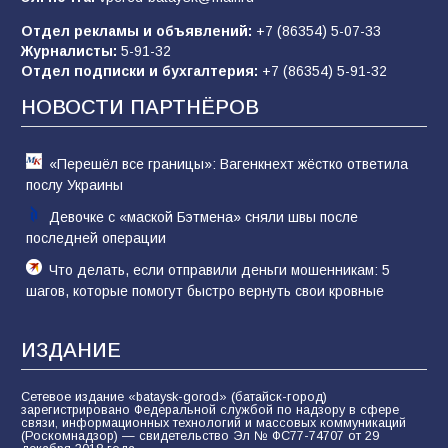
83
02.08.2026
Отдел рекламы и объявлений:
+7 (86354) 5-07-33
Журналисты:
5-91-32
Отдел подписки и бухгалтерия:
+7 (86354) 5-91-32
Командовал боем до последнего: герой
Евгений Остапенко
НОВОСТИ ПАРТНЁРОВ
60
05.08.2026
«Перешёл все границы»: Вагенкнехт жёстко ответила
послу Украины
Девочке с «маской Бэтмена» сняли швы после
последней операции
Что делать, если отправили деньги мошенникам: 5
шагов, которые помогут быстро вернуть свои кровные
ИЗДАНИЕ
Сетевое издание «bataysk-gorod» (батайск-город)
зарегистрировано Федеральной службой по надзору в сфере
связи, информационных технологий и массовых коммуникаций
(Роскомнадзор) — свидетельство Эл № ФС77-74707 от 29