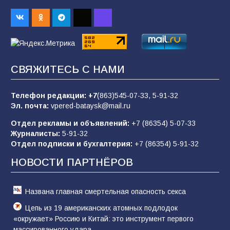
заявления о мобилизации — это
пропагандистский вброс
85
01.08.2026
СВЯЖИТЕСЬ С НАМИ
Будет ли мобилизация в России в 2026 году
после выборов: в Госдуме дали ответ
Телефон редакции:
+7
(863)545-07-33,
5-91-32
83
06.08.2026
Эл. почта:
vpered-bataysk@mail.ru
Отдел рекламы и объявлений:
+7 (86354) 5-07-33
Журналисты:
5-91-32
«Слухами Москву не возьмёшь»: почему
Отдел подписки и бухгалтерия:
+7 (86354) 5-91-32
заявления Киева о мобилизации — это
отчаяние, а не разведка
НОВОСТИ ПАРТНЁРОВ
81
02.08.2026
Названа главная смертельная опасность секса
Цепь из 19 американских атомных подлодок
«окружает» Россию и Китай: это инструмент первого
массированного удара