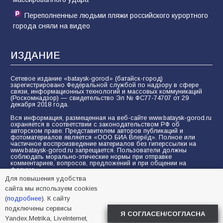
Переполненные людьми пляжи российского курортного
города сняли на видео
ИЗДАНИЕ
Сетевое издание «bataysk-gorod» (батайск-город)
зарегистрировано Федеральной службой по надзору в сфере
связи, информационных технологий и массовых коммуникаций
(Роскомнадзор) — свидетельство Эл № ФС77-74707 от 29
декабря 2018 года.
Вся информация, размещенная на веб-сайте www.bataysk-gorod.ru
охраняется в соответствии с законодательством РФ об
авторском праве. Представителем авторов публикаций и
фотоматериалов является «ООО БИА Вперёд». Полное или
частичное воспроизведение материалов без гиперссылки на
www.bataysk-gorod.ru запрещается. Пользователи должны
соблюдать морально-этические нормы при отправке
комментариев, вопросов, предложений и при общении на
форуме.
Для повышения удобства
Политика конфиденциальности и защиты информации
сайта мы используем cookies
Согласие на обработку персональных данных с помощью
(
подробнее
). К сайту
сервисов Yandex.Metrika, LiveInternet, top.mail.ru
подключены сервисы
Я СОГЛАСЕН/СОГЛАСНА
Yandex.Metrika, LiveInternet,
© 2005-2026 БИА «ВПЕРЕД»
16+