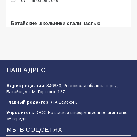
107
03.08.2026
Батайские школьники стали частью
образовательного кластера
106
05.08.2026
«Мобилизация или набор?» Что на самом
деле происходит в армии России в августе
НАШ АДРЕС
2026 года
102
03.08.2026
Адрес редакции:
346880, Ростовская область, город
Батайск, ул. М. Горького, 127
Главный редактор:
Л.А.Белоконь
В Батайске продолжаются дорожные работы
Учредитель:
ООО Батайское информационное агентство
98
04.08.2026
«Вперёд».
МЫ В СОЦСЕТЯХ
«Пургу нести — не поля переходить»: почему