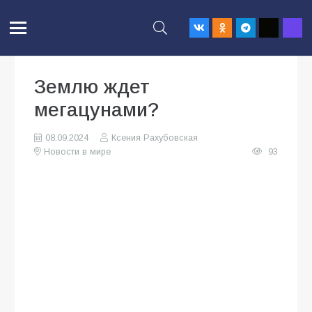
Землю ждет
мегацунами?
08.09.2024
Ксения Рахубовская
Новости в мире
93