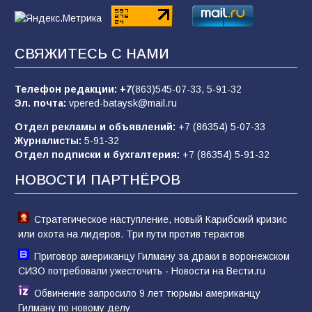
«Пургу нести — не поля переходить»: почему
заявления о мобилизации — это
СВЯЖИТЕСЬ С НАМИ
пропагандистский вброс
85
01.08.2026
Телефон редакции:
+7
(863)545-07-33,
5-91-32
Эл. почта:
vpered-bataysk@mail.ru
Отдел рекламы и объявлений:
+7 (86354) 5-07-33
«Слухами Москву не возьмёшь»: почему
Журналисты:
5-91-32
заявления Киева о мобилизации — это
Отдел подписки и бухгалтерия:
+7 (86354) 5-91-32
отчаяние, а не разведка
НОВОСТИ ПАРТНЁРОВ
81
02.08.2026
Стратегическое наступление, новый Карибский кризис
или охота на лидеров. Три пути против терактов
Приговор американцу Гилману за драки в воронежском
СИЗО потребовали ужесточить - Новости на Вести.ru
Обвинение запросило 9 лет тюрьмы американцу
Гилману по новому делу