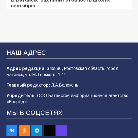
сентябрю
106
31.07.2026
Батайские школьники стали частью
образовательного кластера
НАШ АДРЕС
106
05.08.2026
Адрес редакции:
346880, Ростовская область, город
Батайск, ул. М. Горького, 127
«Мобилизация или набор?» Что на самом
деле происходит в армии России в августе
Главный редактор:
Л.А.Белоконь
2026 года
Учредитель:
ООО Батайское информационное агентство
101
03.08.2026
«Вперёд».
МЫ В СОЦСЕТЯХ
В Батайске продолжаются дорожные работы
98
04.08.2026