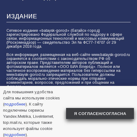
ИЗДАНИЕ
Сетевое издание «bataysk-gorod» (батайск-город)
зарегистрировано Федеральной службой по надзору в сфере
связи, информационных технологий и массовых коммуникаций
(Роскомнадзор) — свидетельство Эл № ФС77-74707 от 29
декабря 2018 года.
Вся информация, размещенная на веб-сайте www.bataysk-gorod.ru
охраняется в соответствии с законодательством РФ об
авторском праве. Представителем авторов публикаций и
фотоматериалов является «ООО БИА Вперёд». Полное или
частичное воспроизведение материалов без гиперссылки на
www.bataysk-gorod.ru запрещается. Пользователи должны
соблюдать морально-этические нормы при отправке
комментариев, вопросов, предложений и при общении на
форуме.
Для повышения удобства
Политика конфиденциальности и защиты информации
сайта мы используем cookies
Согласие на обработку персональных данных с помощью
(
подробнее
). К сайту
сервисов Yandex.Metrika, LiveInternet, top.mail.ru
подключены сервисы
Я СОГЛАСЕН/СОГЛАСНА
Yandex.Metrika, LiveInternet,
© 2005-2026 БИА «ВПЕРЕД»
16+
top.mail.ru, которые также
использует файлы cookie
(
подробнее
).