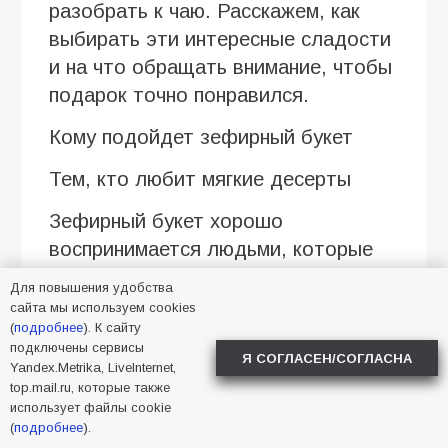
разобрать к чаю. Расскажем, как
выбирать эти интересные сладости
и на что обращать внимание, чтобы
подарок точно понравился.
Кому подойдет зефирный букет
Тем, кто любит мягкие десерты
Зефирный букет хорошо
воспринимается людьми, которые
выбирают легкие сладости вместо
Для повышения удобства
плотных тортов с кремом. В
сайта мы используем cookies
(
подробнее
). К сайту
композиции могут быть ванильные,
подключены сервисы
ягодные, сливочные оттенки вкуса,
Я СОГЛАСЕН/СОГЛАСНА
Yandex.Metrika, LiveInternet,
а еще пастельная гамма: белый,
top.mail.ru, которые также
использует файлы cookie
нежно-розовый, персиковый,
(
подробнее
).
сиреневый. Такой вариант уместен