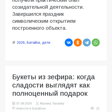
получили практический опыт
созидательной деятельности.
Завершился праздник
символическим открытием
построенного объекта.
2026
,
Батайск
,
дети
Букеты из зефира: когда
сладости выглядят как
полноценный подарок
07.08.2026
Малика Тапаева
Новости в Батайске
21