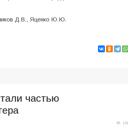
ников Д.В., Яценко Ю.Ю.
стали частью
тера
10