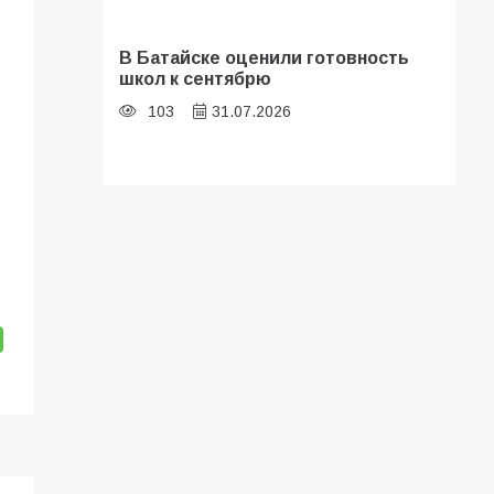
В Батайске оценили готовность
школ к сентябрю
103
31.07.2026
Батайские школьники стали
частью образовательного
кластера
101
05.08.2026
В Батайске продолжаются
дорожные работы
96
04.08.2026
«Мобилизация или набор?» Что на