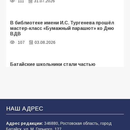
111
31.07.2026
В библиотеке имени И.С. Тургенева прошёл
мастер-класс «Бумажный парашют» ко Дню
ВДВ
107
03.08.2026
Батайские школьники стали частью
образовательного кластера
106
05.08.2026
«Мобилизация или набор?» Что на самом
деле происходит в армии России в августе
НАШ АДРЕС
2026 года
102
03.08.2026
Адрес редакции:
346880, Ростовская область, город
Батайск, ул. М. Горького, 127