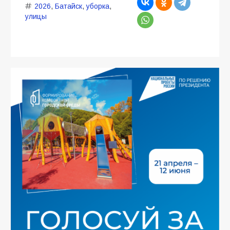
2026
,
Батайск
,
уборка
,
улицы