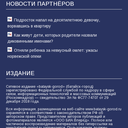
отчаяние, а не разведка
НОВОСТИ ПАРТНЁРОВ
81
02.08.2026
Подросток напал на десятилетнюю девочку,
ворвавшись в квартиру
Как живут дети, которых родители назвали
диковинными именами?
Отняли ребенка за невкусный омлет: ужасы
норвежской опеки
ИЗДАНИЕ
Сетевое издание «bataysk-gorod» (батайск-город)
зарегистрировано Федеральной службой по надзору в сфере
связи, информационных технологий и массовых коммуникаций
(Роскомнадзор) — свидетельство Эл № ФС77-74707 от 29
декабря 2018 года.
Вся информация, размещенная на веб-сайте www.bataysk-gorod.ru
охраняется в соответствии с законодательством РФ об
авторском праве. Представителем авторов публикаций и
фотоматериалов является «ООО БИА Вперёд». Полное или
частичное воспроизведение материалов без гиперссылки на
www.bataysk-gorod.ru запрещается. Пользователи должны