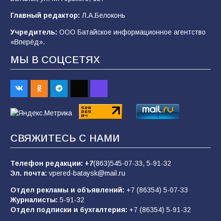
Главный редактор:
Л.А.Белоконь
В Батайске продолжаются дорожные работы
Учредитель:
ООО Батайское информационное агентство
98
04.08.2026
«Вперёд».
МЫ В СОЦСЕТЯХ
«Пургу нести — не поля переходить»: почему
заявления о мобилизации — это
пропагандистский вброс
85
01.08.2026
СВЯЖИТЕСЬ С НАМИ
Будет ли мобилизация в России в 2026 году
после выборов: в Госдуме дали ответ
Телефон редакции:
+7
(863)545-07-33,
5-91-32
84
06.08.2026
Эл. почта:
vpered-bataysk@mail.ru
Отдел рекламы и объявлений:
+7 (86354) 5-07-33
Журналисты:
5-91-32
«Слухами Москву не возьмёшь»: почему
Отдел подписки и бухгалтерия:
+7 (86354) 5-91-32
заявления Киева о мобилизации — это