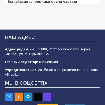
Батайские школьники стали частью
образовательного кластера
108
05.08.2026
«Мобилизация или набор?» Что на самом
деле происходит в армии России в августе
НАШ АДРЕС
2026 года
102
03.08.2026
Адрес редакции:
346880, Ростовская область, город
Батайск, ул. М. Горького, 127
Главный редактор:
Л.А.Белоконь
В Батайске продолжаются дорожные работы
Учредитель:
ООО Батайское информационное агентство
98
04.08.2026
«Вперёд».
МЫ В СОЦСЕТЯХ
Будет ли мобилизация в России в 2026 году
после выборов: в Госдуме дали ответ
91
06.08.2026