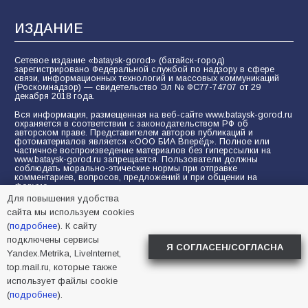
ИЗДАНИЕ
Сетевое издание «bataysk-gorod» (батайск-город)
зарегистрировано Федеральной службой по надзору в сфере
связи, информационных технологий и массовых коммуникаций
(Роскомнадзор) — свидетельство Эл № ФС77-74707 от 29
декабря 2018 года.
Вся информация, размещенная на веб-сайте www.bataysk-gorod.ru
охраняется в соответствии с законодательством РФ об
авторском праве. Представителем авторов публикаций и
фотоматериалов является «ООО БИА Вперёд». Полное или
частичное воспроизведение материалов без гиперссылки на
www.bataysk-gorod.ru запрещается. Пользователи должны
соблюдать морально-этические нормы при отправке
комментариев, вопросов, предложений и при общении на
форуме.
Для повышения удобства
Политика конфиденциальности и защиты информации
сайта мы используем cookies
Согласие на обработку персональных данных с помощью
(
подробнее
). К сайту
сервисов Yandex.Metrika, LiveInternet, top.mail.ru
подключены сервисы
Я СОГЛАСЕН/СОГЛАСНА
Yandex.Metrika, LiveInternet,
© 2005-2026 БИА «ВПЕРЕД»
16+
top.mail.ru, которые также
использует файлы cookie
(
подробнее
).