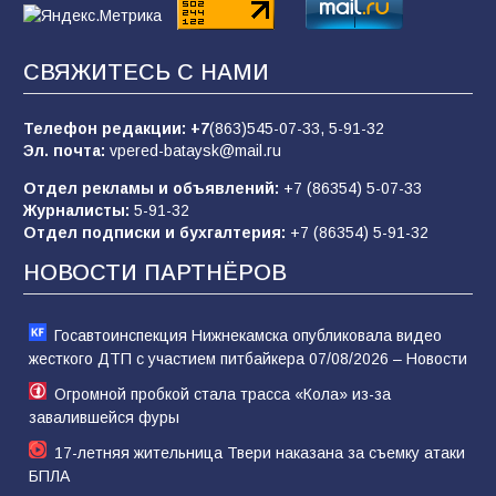
«Пургу нести — не поля переходить»: почему
СВЯЖИТЕСЬ С НАМИ
заявления о мобилизации — это
пропагандистский вброс
Телефон редакции:
+7
(863)545-07-33,
5-91-32
85
01.08.2026
Эл. почта:
vpered-bataysk@mail.ru
Отдел рекламы и объявлений:
+7 (86354) 5-07-33
Журналисты:
5-91-32
«Слухами Москву не возьмёшь»: почему
Отдел подписки и бухгалтерия:
+7 (86354) 5-91-32
заявления Киева о мобилизации — это
отчаяние, а не разведка
НОВОСТИ ПАРТНЁРОВ
81
02.08.2026
Госавтоинспекция Нижнекамска опубликовала видео
жесткого ДТП с участием питбайкера 07/08/2026 – Новости
Огромной пробкой стала трасса «Кола» из-за
завалившейся фуры
17-летняя жительница Твери наказана за съемку атаки
БПЛА