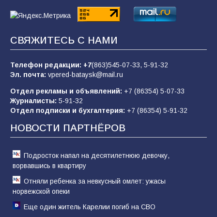
85
01.08.2026
СВЯЖИТЕСЬ С НАМИ
Будет ли мобилизация в России в 2026 году
после выборов: в Госдуме дали ответ
Телефон редакции:
+7
(863)545-07-33,
5-91-32
84
06.08.2026
Эл. почта:
vpered-bataysk@mail.ru
Отдел рекламы и объявлений:
+7 (86354) 5-07-33
Журналисты:
5-91-32
«Слухами Москву не возьмёшь»: почему
Отдел подписки и бухгалтерия:
+7 (86354) 5-91-32
заявления Киева о мобилизации — это
отчаяние, а не разведка
НОВОСТИ ПАРТНЁРОВ
81
02.08.2026
Подросток напал на десятилетнюю девочку,
ворвавшись в квартиру
Отняли ребенка за невкусный омлет: ужасы
норвежской опеки
Еще один житель Карелии погиб на СВО