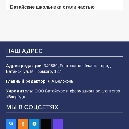
Батайские школьники стали частью
образовательного кластера
106
05.08.2026
«Мобилизация или набор?» Что на самом
деле происходит в армии России в августе
НАШ АДРЕС
2026 года
102
03.08.2026
Адрес редакции:
346880, Ростовская область, город
Батайск, ул. М. Горького, 127
Главный редактор:
Л.А.Белоконь
В Батайске продолжаются дорожные работы
Учредитель:
ООО Батайское информационное агентство
98
04.08.2026
«Вперёд».
МЫ В СОЦСЕТЯХ
«Пургу нести — не поля переходить»: почему
заявления о мобилизации — это
пропагандистский вброс