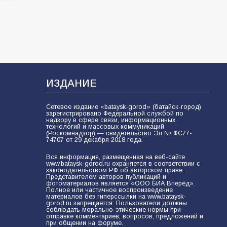
мобилизации — это отчаяние, а не
разведка
81
02.08.2026
ИЗДАНИЕ
Сетевое издание «bataysk-gorod» (батайск-город)
зарегистрировано Федеральной службой по
надзору в сфере связи, информационных
технологий и массовых коммуникаций
(Роскомнадзор) — свидетельство Эл № ФС77-
74707 от 29 декабря 2018 года.
Вся информация, размещенная на веб-сайте
www.bataysk-gorod.ru охраняется в соответствии с
законодательством РФ об авторском праве.
Представителем авторов публикаций и
фотоматериалов является «ООО БИА Вперёд».
Полное или частичное воспроизведение
материалов без гиперссылки на www.bataysk-
gorod.ru запрещается. Пользователи должны
соблюдать морально-этические нормы при
отправке комментариев, вопросов, предложений и
при общении на форуме.