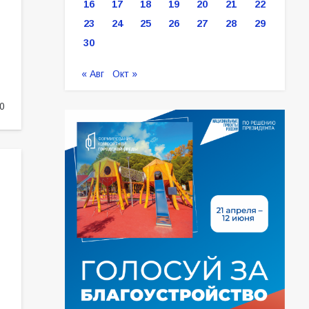
16
17
18
19
20
21
22
23
24
25
26
27
28
29
30
« Авг
Окт »
0