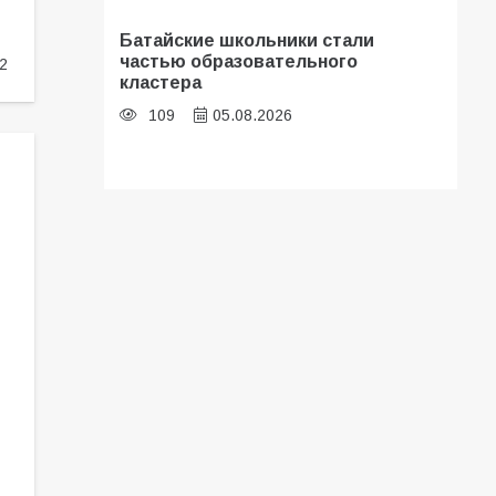
Батайские школьники стали
частью образовательного
2
кластера
109
05.08.2026
В библиотеке имени И.С.
Тургенева прошёл мастер-класс
«Бумажный парашют» ко Дню ВДВ
107
03.08.2026
«Мобилизация или набор?» Что на
самом деле происходит в армии
России в августе 2026 года
102
03.08.2026