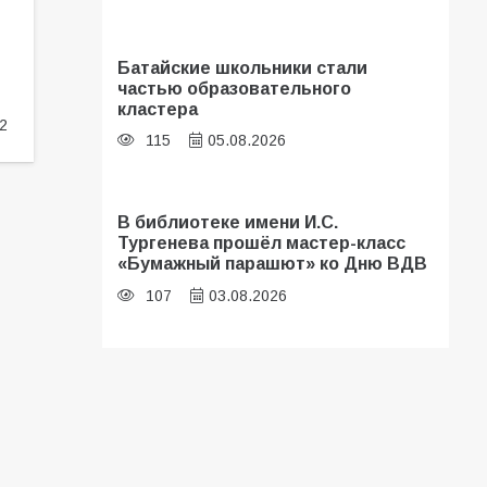
Батайские школьники стали
частью образовательного
кластера
2
115
05.08.2026
В библиотеке имени И.С.
Тургенева прошёл мастер-класс
«Бумажный парашют» ко Дню ВДВ
107
03.08.2026
«Мобилизация или набор?» Что на
самом деле происходит в армии
России в августе 2026 года
104
03.08.2026