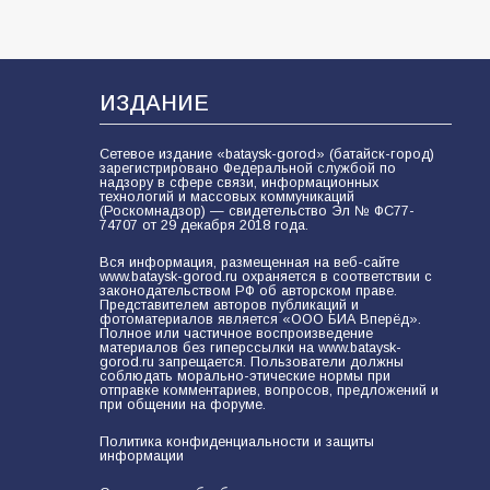
В Батайске продолжаются
дорожные работы
102
04.08.2026
ИЗДАНИЕ
Сетевое издание «bataysk-gorod» (батайск-город)
зарегистрировано Федеральной службой по
Будет ли мобилизация в России в
надзору в сфере связи, информационных
технологий и массовых коммуникаций
2026 году после выборов: в
(Роскомнадзор) — свидетельство Эл № ФС77-
Госдуме дали ответ
74707 от 29 декабря 2018 года.
101
06.08.2026
Вся информация, размещенная на веб-сайте
www.bataysk-gorod.ru охраняется в соответствии с
законодательством РФ об авторском праве.
Представителем авторов публикаций и
фотоматериалов является «ООО БИА Вперёд».
Полное или частичное воспроизведение
В детском саду № 35 дети
материалов без гиперссылки на www.bataysk-
освоили строительные профессии
gorod.ru запрещается. Пользователи должны
соблюдать морально-этические нормы при
в ходе спортивного праздника
отправке комментариев, вопросов, предложений и
при общении на форуме.
86
07.08.2026
Политика конфиденциальности и защиты
информации