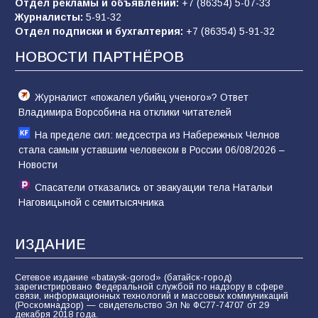
Отдел рекламы и объявлений:
+7 (86354) 5-07-33
«Слухами Москву не возьмёшь»: почему
Журналисты:
5-91-32
заявления Киева о мобилизации — это
Отдел подписки и бухгалтерия:
+7 (86354) 5-91-32
отчаяние, а не разведка
НОВОСТИ ПАРТНЁРОВ
81
02.08.2026
Журналист «пожалел убийц ученого»? Ответ
Владимира Ворсобина на отклики читателей
На пределе сил: медсестра из Набережных Челнов
стала самым уставшим человеком в России 06/08/2026 –
Новости
Спасатели отказались от эвакуации тела Натальи
Наговицыной с семитысячника
ИЗДАНИЕ
Сетевое издание «bataysk-gorod» (батайск-город)
зарегистрировано Федеральной службой по надзору в сфере
связи, информационных технологий и массовых коммуникаций
(Роскомнадзор) — свидетельство Эл № ФС77-74707 от 29
декабря 2018 года.