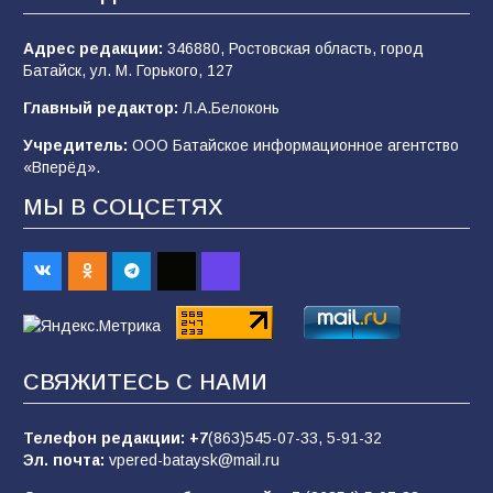
101
03.08.2026
Адрес редакции:
346880, Ростовская область, город
Батайск, ул. М. Горького, 127
В Батайске продолжаются дорожные работы
Главный редактор:
Л.А.Белоконь
98
04.08.2026
Учредитель:
ООО Батайское информационное агентство
«Вперёд».
МЫ В СОЦСЕТЯХ
Батайчане привезли 20 наград с областных
соревнований
93
06.08.2026
«Пургу нести — не поля переходить»: почему
заявления о мобилизации — это
СВЯЖИТЕСЬ С НАМИ
пропагандистский вброс
85
01.08.2026
Телефон редакции:
+7
(863)545-07-33,
5-91-32
Эл. почта:
vpered-bataysk@mail.ru