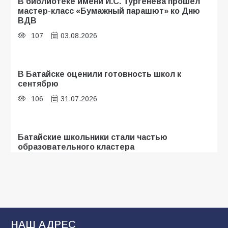
В библиотеке имени И.С. Тургенева прошёл
мастер-класс «Бумажный парашют» ко Дню
ВДВ
107
03.08.2026
В Батайске оценили готовность школ к
сентябрю
106
31.07.2026
Батайские школьники стали частью
образовательного кластера
105
05.08.2026
«Мобилизация или набор?» Что на самом
деле происходит в армии России в августе
2026 года
НАШ АДРЕС