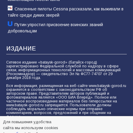
Спасенные пилоты Cessna рассказали, как выживали в
тайге среди диких зверей
Путин упростил присвоение воинских званий
добровольцам
ИЗДАНИЕ
Сетевое издание «bataysk-gorod» (батайск-город)
зарегистрировано Федеральной службой по надзору в сфере
связи, информационных технологий и массовых коммуникаций
(Роскомнадзор) — свидетельство Эл № ФС77-74707 от 29
декабря 2018 года.
Вся информация, размещенная на веб-сайте www.bataysk-gorod.ru
охраняется в соответствии с законодательством РФ об
авторском праве. Представителем авторов публикаций и
фотоматериалов является «ООО БИА Вперёд». Полное или
частичное воспроизведение материалов без гиперссылки на
www.bataysk-gorod.ru запрещается. Пользователи должны
соблюдать морально-этические нормы при отправке
комментариев, вопросов, предложений и при общении на
форуме.
Для повышения удобства
Политика конфиденциальности и защиты информации
сайта мы используем cookies
Согласие на обработку персональных данных с помощью