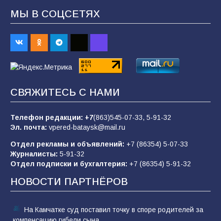
МЫ В СОЦСЕТЯХ
В Батайске продолжаются дорожные работы
98
04.08.2026
«Пургу нести — не поля переходить»: почему
заявления о мобилизации — это
СВЯЖИТЕСЬ С НАМИ
пропагандистский вброс
85
01.08.2026
Телефон редакции:
+7
(863)545-07-33,
5-91-32
Эл. почта:
vpered-bataysk@mail.ru
Отдел рекламы и объявлений:
+7 (86354) 5-07-33
«Слухами Москву не возьмёшь»: почему
Журналисты:
5-91-32
заявления Киева о мобилизации — это
Отдел подписки и бухгалтерия:
+7 (86354) 5-91-32
отчаяние, а не разведка
НОВОСТИ ПАРТНЁРОВ
81
02.08.2026
На Камчатке суд поставил точку в споре родителей за
компенсацию гибели сына