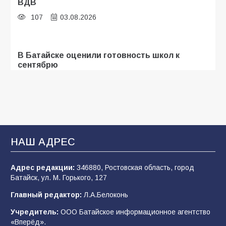
ВДВ
107
03.08.2026
В Батайске оценили готовность школ к
сентябрю
106
31.07.2026
Батайские школьники стали частью
образовательного кластера
НАШ АДРЕС
106
05.08.2026
Адрес редакции:
346880, Ростовская область, город
Батайск, ул. М. Горького, 127
«Мобилизация или набор?» Что на самом
деле происходит в армии России в августе
Главный редактор:
Л.А.Белоконь
2026 года
Учредитель:
ООО Батайское информационное агентство
101
03.08.2026
«Вперёд».