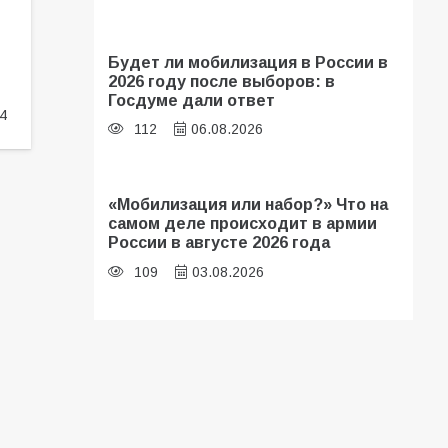
Будет ли мобилизация в России в
2026 году после выборов: в
Госдуме дали ответ
4
112
06.08.2026
«Мобилизация или набор?» Что на
самом деле происходит в армии
России в августе 2026 года
109
03.08.2026
В библиотеке имени И.С.
Тургенева прошёл мастер-класс
«Бумажный парашют» ко Дню ВДВ
109
03.08.2026