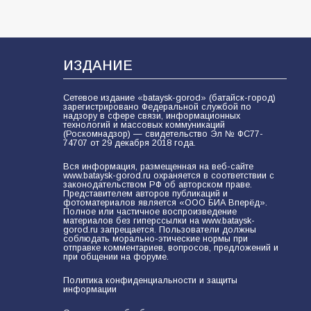
В Батайске продолжаются
дорожные работы
108
04.08.2026
ИЗДАНИЕ
Сетевое издание «bataysk-gorod» (батайск-город)
зарегистрировано Федеральной службой по
В детском саду № 35 дети
надзору в сфере связи, информационных
технологий и массовых коммуникаций
освоили строительные профессии
(Роскомнадзор) — свидетельство Эл № ФС77-
в ходе спортивного праздника
74707 от 29 декабря 2018 года.
91
07.08.2026
Вся информация, размещенная на веб-сайте
www.bataysk-gorod.ru охраняется в соответствии с
законодательством РФ об авторском праве.
Представителем авторов публикаций и
фотоматериалов является «ООО БИА Вперёд».
Полное или частичное воспроизведение
Батайским спортсменам вручили
материалов без гиперссылки на www.bataysk-
награды
gorod.ru запрещается. Пользователи должны
соблюдать морально-этические нормы при
67
08.08.2026
отправке комментариев, вопросов, предложений и
при общении на форуме.
Политика конфиденциальности и защиты
информации
Батайчане вышли в финал