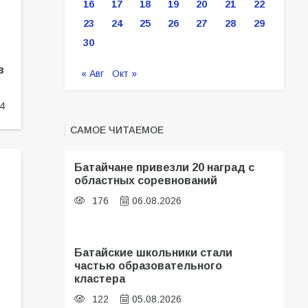
16
17
18
19
20
21
22
23
24
25
26
27
28
29
30
в
« Авг
Окт »
4
САМОЕ ЧИТАЕМОЕ
Батайчане привезли 20 наград с
областных соревнований
176
06.08.2026
Батайские школьники стали
частью образовательного
кластера
122
05.08.2026