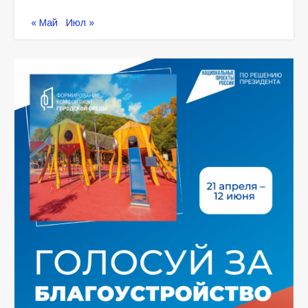
« Май
Июл »