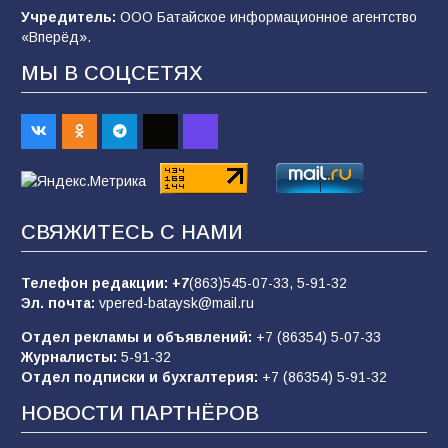
спортивного праздника
Учредитель:
ООО Батайское информационное агентство
«Вперёд».
89
07.08.2026
МЫ В СОЦСЕТЯХ
«Слухами Москву не возьмёшь»: почему
заявления Киева о мобилизации — это
отчаяние, а не разведка
83
02.08.2026
СВЯЖИТЕСЬ С НАМИ
Батайчане вышли в финал Всероссийского
конкурса «Большая перемена»
Телефон редакции:
+7
(863)545-07-33,
5-91-32
Эл. почта:
vpered-bataysk@mail.ru
62
04.08.2026
Отдел рекламы и объявлений:
+7 (86354) 5-07-33
Журналисты:
5-91-32
Отдел подписки и бухгалтерия:
+7 (86354) 5-91-32
Командовал боем до последнего: герой
Евгений Остапенко
НОВОСТИ ПАРТНЁРОВ
61
05.08.2026