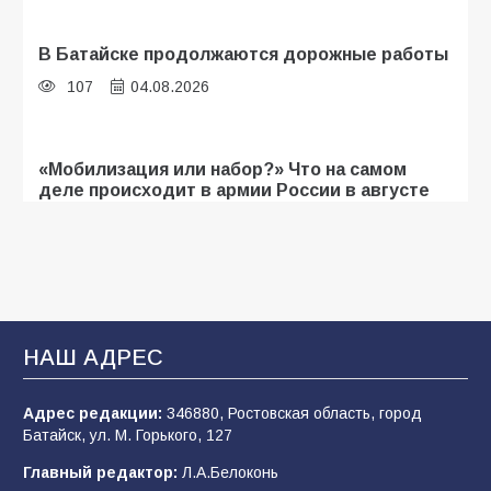
В Батайске продолжаются дорожные работы
107
04.08.2026
«Мобилизация или набор?» Что на самом
деле происходит в армии России в августе
2026 года
107
03.08.2026
Будет ли мобилизация в России в 2026 году
после выборов: в Госдуме дали ответ
НАШ АДРЕС
107
06.08.2026
Адрес редакции:
346880, Ростовская область, город
Батайск, ул. М. Горького, 127
В детском саду № 35 дети освоили
Главный редактор:
Л.А.Белоконь
строительные профессии в ходе