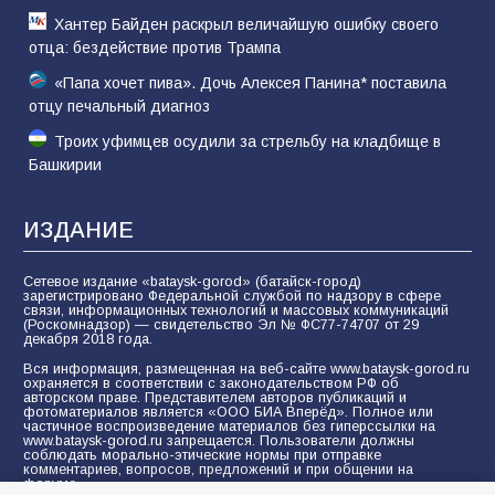
Хантер Байден раскрыл величайшую ошибку своего
отца: бездействие против Трампа
«Папа хочет пива». Дочь Алексея Панина* поставила
отцу печальный диагноз
Троих уфимцев осудили за стрельбу на кладбище в
Башкирии
ИЗДАНИЕ
Сетевое издание «bataysk-gorod» (батайск-город)
зарегистрировано Федеральной службой по надзору в сфере
связи, информационных технологий и массовых коммуникаций
(Роскомнадзор) — свидетельство Эл № ФС77-74707 от 29
декабря 2018 года.
Вся информация, размещенная на веб-сайте www.bataysk-gorod.ru
охраняется в соответствии с законодательством РФ об
авторском праве. Представителем авторов публикаций и
фотоматериалов является «ООО БИА Вперёд». Полное или
частичное воспроизведение материалов без гиперссылки на
www.bataysk-gorod.ru запрещается. Пользователи должны
соблюдать морально-этические нормы при отправке
комментариев, вопросов, предложений и при общении на
форуме.