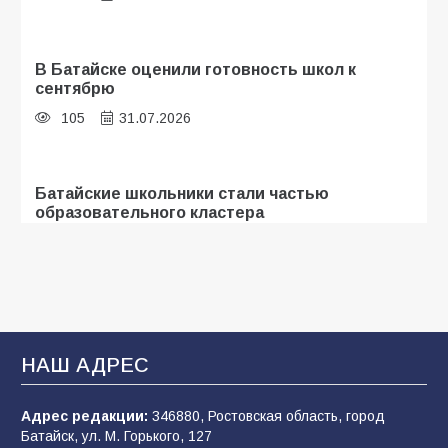
В Батайске оценили готовность школ к
сентябрю
105
31.07.2026
Батайские школьники стали частью
образовательного кластера
103
05.08.2026
«Мобилизация или набор?» Что на самом
деле происходит в армии России в августе
2026 года
НАШ АДРЕС
97
03.08.2026
Адрес редакции:
346880, Ростовская область, город
Батайск, ул. М. Горького, 127