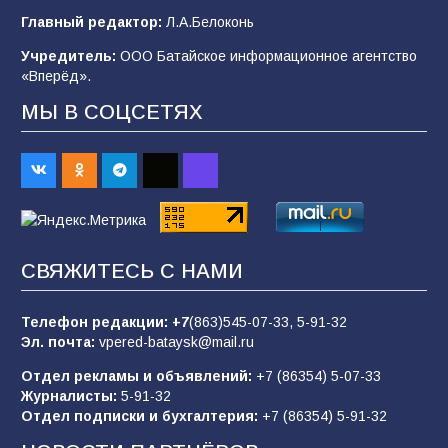
В Батайске продолжаются дорожные работы
Главный редактор:
Л.А.Белоконь
97
04.08.2026
Учредитель:
ООО Батайское информационное агентство
«Вперёд».
МЫ В СОЦСЕТЯХ
«Пургу нести — не поля переходить»: почему
заявления о мобилизации — это
пропагандистский вброс
84
01.08.2026
«Слухами Москву не возьмёшь»: почему
СВЯЖИТЕСЬ С НАМИ
заявления Киева о мобилизации — это
отчаяние, а не разведка
Телефон редакции:
+7
(863)545-07-33,
5-91-32
80
02.08.2026
Эл. почта:
vpered-bataysk@mail.ru
Отдел рекламы и объявлений:
+7 (86354) 5-07-33
Журналисты:
5-91-32
В России ответили на заявления Зеленского о
Отдел подписки и бухгалтерия:
+7 (86354) 5-91-32
новой мобилизации