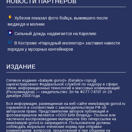
НОВОСТИ ПАРТНЁРОВ
74
31.07.2026
Хубезов показал фото бойца, выжившего после
медведя и молнии
Сильный дождь надвигается на Карелию
В Костроме «Народный инспектор» заставил навести
порядок у мусорных контейнеров
ИЗДАНИЕ
Сетевое издание «bataysk-gorod» (батайск-город)
зарегистрировано Федеральной службой по надзору в сфере
связи, информационных технологий и массовых коммуникаций
(Роскомнадзор) — свидетельство Эл № ФС77-74707 от 29
декабря 2018 года.
Вся информация, размещенная на веб-сайте www.bataysk-gorod.ru
охраняется в соответствии с законодательством РФ об
авторском праве. Представителем авторов публикаций и
фотоматериалов является «ООО БИА Вперёд». Полное или
частичное воспроизведение материалов без гиперссылки на
www.bataysk-gorod.ru запрещается. Пользователи должны
соблюдать морально-этические нормы при отправке
комментариев, вопросов, предложений и при общении на