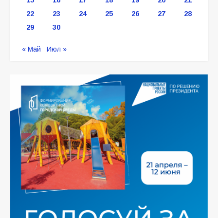
22
23
24
25
26
27
28
29
30
« Май
Июл »