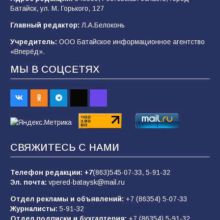
Батайск, ул. М. Горького, 127
В детском саду № 35 дети освоили
Главный редактор:
Л.А.Белоконь
строительные профессии в ходе
спортивного праздника
Учредитель:
ООО Батайское информационное агентство
«Вперёд».
90
07.08.2026
МЫ В СОЦСЕТЯХ
Командовал боем до последнего: герой
Евгений Остапенко
62
05.08.2026
СВЯЖИТЕСЬ С НАМИ
Батайским спортсменам вручили награды
65
08.08.2026
Телефон редакции:
+7
(863)545-07-33,
5-91-32
Эл. почта:
vpered-bataysk@mail.ru
Отдел рекламы и объявлений:
+7 (86354) 5-07-33
Батайчане вышли в финал Всероссийского
Журналисты:
5-91-32
конкурса «Большая перемена»
Отдел подписки и бухгалтерия:
+7 (86354) 5-91-32