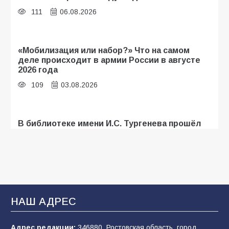
111
06.08.2026
«Мобилизация или набор?» Что на самом
деле происходит в армии России в августе
2026 года
109
03.08.2026
В библиотеке имени И.С. Тургенева прошёл
мастер-класс «Бумажный парашют» ко Дню
ВДВ
109
03.08.2026
В Батайске продолжаются дорожные работы
НАШ АДРЕС
108
04.08.2026
Адрес редакции:
346880, Ростовская область, город