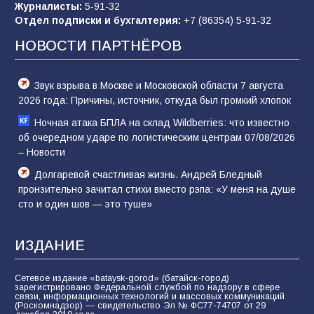
Журналисты:
5-91-32
«Слухами Москву не возьмёшь»: почему
Отдел подписки и бухгалтерия:
+7 (86354) 5-91-32
заявления Киева о мобилизации — это
отчаяние, а не разведка
НОВОСТИ ПАРТНЁРОВ
81
02.08.2026
Звук взрыва в Москве и Московской области 7 августа
2026 года: Причины, источник, откуда был громкий хлопок
Ночная атака БПЛА на склад Wildberries: что известно
об очередном ударе по логистическим центрам 07/08/2026
– Новости
Долгаревой счастливая жизнь. Андрей Бледный
пронзительно зачитал стихи вместо рэпа: «У меня на душе
сто и один шов — это туше»
ИЗДАНИЕ
Сетевое издание «bataysk-gorod» (батайск-город)
зарегистрировано Федеральной службой по надзору в сфере
связи, информационных технологий и массовых коммуникаций
(Роскомнадзор) — свидетельство Эл № ФС77-74707 от 29