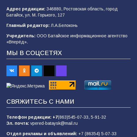
102
03.08.2026
Адрес редакции:
346880, Ростовская область, город
Батайск, ул. М. Горького, 127
Главный редактор:
Л.А.Белоконь
В Батайске продолжаются дорожные работы
Учредитель:
ООО Батайское информационное агентство
98
04.08.2026
«Вперёд».
МЫ В СОЦСЕТЯХ
Будет ли мобилизация в России в 2026 году
после выборов: в Госдуме дали ответ
90
06.08.2026
«Пургу нести — не поля переходить»: почему
СВЯЖИТЕСЬ С НАМИ
заявления о мобилизации — это
пропагандистский вброс
Телефон редакции:
+7
(863)545-07-33,
5-91-32
85
01.08.2026
Эл. почта:
vpered-bataysk@mail.ru
Отдел рекламы и объявлений:
+7 (86354) 5-07-33