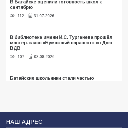
В Батайске оценили готовность школ к
сентябрю
112
31.07.2026
В библиотеке имени И.С. Тургенева прошёл
мастер-класс «Бумажный парашют» ко Дню
ВДВ
107
03.08.2026
Батайские школьники стали частью
образовательного кластера
107
05.08.2026
«Мобилизация или набор?» Что на самом
деле происходит в армии России в августе
НАШ АДРЕС
2026 года