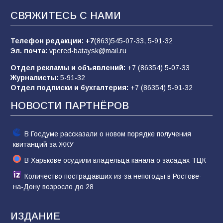
заявления о мобилизации — это
СВЯЖИТЕСЬ С НАМИ
пропагандистский вброс
85
01.08.2026
Телефон редакции:
+7
(863)545-07-33,
5-91-32
Эл. почта:
vpered-bataysk@mail.ru
Отдел рекламы и объявлений:
+7 (86354) 5-07-33
«Слухами Москву не возьмёшь»: почему
Журналисты:
5-91-32
заявления Киева о мобилизации — это
Отдел подписки и бухгалтерия:
+7 (86354) 5-91-32
отчаяние, а не разведка
НОВОСТИ ПАРТНЁРОВ
81
02.08.2026
В Госдуме рассказали о новом порядке получения
квитанций за ЖКУ
В Харькове осудили владельца канала о засадах ТЦК
Количество пострадавших из-за непогоды в Ростове-
на-Дону возросло до 28
ИЗДАНИЕ