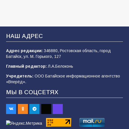
106
31.07.2026
Батайские школьники стали частью
образовательного кластера
НАШ АДРЕС
106
05.08.2026
Адрес редакции:
346880, Ростовская область, город
Батайск, ул. М. Горького, 127
«Мобилизация или набор?» Что на самом
деле происходит в армии России в августе
Главный редактор:
Л.А.Белоконь
2026 года
Учредитель:
ООО Батайское информационное агентство
101
03.08.2026
«Вперёд».
МЫ В СОЦСЕТЯХ
В Батайске продолжаются дорожные работы
98
04.08.2026
«Пургу нести — не поля переходить»: почему