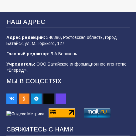
Батайские школьники стали частью
образовательного кластера
НАШ АДРЕС
106
05.08.2026
Адрес редакции:
346880, Ростовская область, город
Батайск, ул. М. Горького, 127
«Мобилизация или набор?» Что на самом
деле происходит в армии России в августе
Главный редактор:
Л.А.Белоконь
2026 года
Учредитель:
ООО Батайское информационное агентство
101
03.08.2026
«Вперёд».
МЫ В СОЦСЕТЯХ
В Батайске продолжаются дорожные работы
98
04.08.2026
«Пургу нести — не поля переходить»: почему
заявления о мобилизации — это
СВЯЖИТЕСЬ С НАМИ
пропагандистский вброс