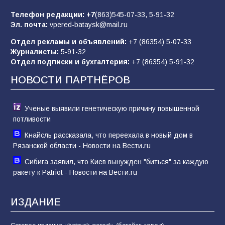
85
01.08.2026
Телефон редакции:
+7
(863)545-07-33,
5-91-32
Эл. почта:
vpered-bataysk@mail.ru
Отдел рекламы и объявлений:
+7 (86354) 5-07-33
«Слухами Москву не возьмёшь»: почему
Журналисты:
5-91-32
заявления Киева о мобилизации — это
Отдел подписки и бухгалтерия:
+7 (86354) 5-91-32
отчаяние, а не разведка
НОВОСТИ ПАРТНЁРОВ
81
02.08.2026
Ученые выявили генетическую причину повышенной
потливости
Кнайсль рассказала, что переехала в новый дом в
Рязанской области - Новости на Вести.ru
Сибига заявил, что Киев вынужден "биться" за каждую
ракету к Patriot - Новости на Вести.ru
ИЗДАНИЕ