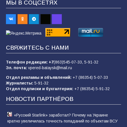
МЫ В СОЦСЕТЯХ
Батайским спортсменам вручили награды
67
08.08.2026
Командовал боем до последнего: герой
СВЯЖИТЕСЬ С НАМИ
Евгений Остапенко
62
05.08.2026
Телефон редакции:
+7
(863)545-07-33,
5-91-32
Эл. почта:
vpered-bataysk@mail.ru
Отдел рекламы и объявлений:
+7 (86354) 5-07-33
Батайчане вышли в финал Всероссийского
Журналисты:
5-91-32
конкурса «Большая перемена»
Отдел подписки и бухгалтерия:
+7 (86354) 5-91-32
62
04.08.2026
НОВОСТИ ПАРТНЁРОВ
«Русский Starlink» заработал? Почему на Украине
кратно увеличилась точность попаданий по объектам ВСУ