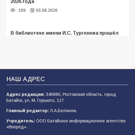
2026 года
109
03.08.2026
В библиотеке имени И.С. Тургенева прошёл
мастер-класс «Бумажный парашют» ко Дню
ВДВ
109
03.08.2026
В Батайске продолжаются дорожные работы
НАШ АДРЕС
108
04.08.2026
Адрес редакции:
346880, Ростовская область, город
Батайск, ул. М. Горького, 127
В детском саду № 35 дети освоили
Главный редактор:
Л.А.Белоконь
строительные профессии в ходе
спортивного праздника
Учредитель:
ООО Батайское информационное агентство
«Вперёд».
90
07.08.2026