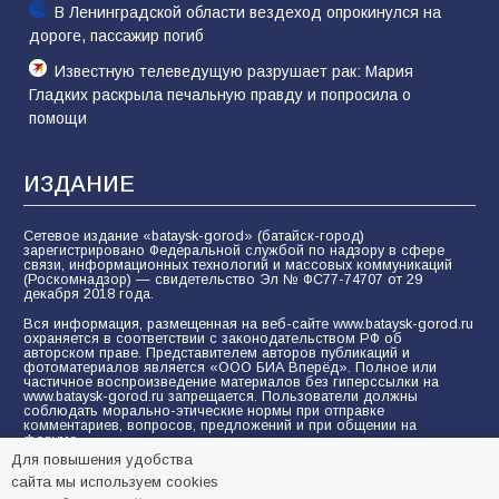
В Ленинградской области вездеход опрокинулся на
дороге, пассажир погиб
Известную телеведущую разрушает рак: Мария
Гладких раскрыла печальную правду и попросила о
помощи
ИЗДАНИЕ
Сетевое издание «bataysk-gorod» (батайск-город)
зарегистрировано Федеральной службой по надзору в сфере
связи, информационных технологий и массовых коммуникаций
(Роскомнадзор) — свидетельство Эл № ФС77-74707 от 29
декабря 2018 года.
Вся информация, размещенная на веб-сайте www.bataysk-gorod.ru
охраняется в соответствии с законодательством РФ об
авторском праве. Представителем авторов публикаций и
фотоматериалов является «ООО БИА Вперёд». Полное или
частичное воспроизведение материалов без гиперссылки на
www.bataysk-gorod.ru запрещается. Пользователи должны
соблюдать морально-этические нормы при отправке
комментариев, вопросов, предложений и при общении на
форуме.
Для повышения удобства
Политика конфиденциальности и защиты информации
сайта мы используем cookies