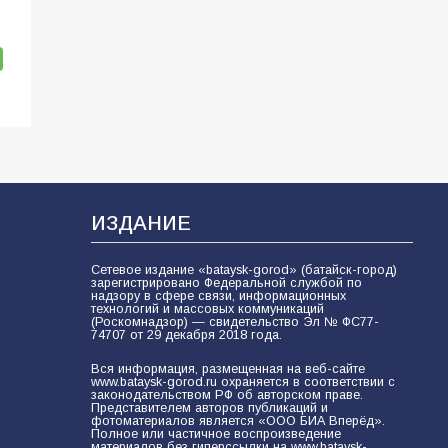
ИЗДАНИЕ
Сетевое издание «bataysk-gorod» (батайск-город)
зарегистрировано Федеральной службой по
надзору в сфере связи, информационных
технологий и массовых коммуникаций
(Роскомнадзор) — свидетельство Эл № ФС77-
74707 от 29 декабря 2018 года.
Вся информация, размещенная на веб-сайте
www.bataysk-gorod.ru охраняется в соответствии с
законодательством РФ об авторском праве.
Представителем авторов публикаций и
фотоматериалов является «ООО БИА Вперёд».
Полное или частичное воспроизведение
материалов без гиперссылки на www.bataysk-