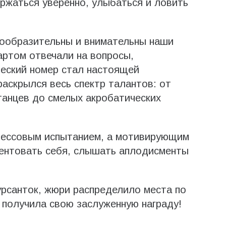
ержаться уверенно, улыбаться и ловить
сообразительны и внимательны наши
артом отвечали на вопросы,
ческий номер стал настоящей
раскрылся весь спектр талантов: от
танцев до смелых акробатических
трессовым испытанием, а мотивирующим
зентовать себя, слышать аплодисменты
урсанток, жюри распределило места по
 получила свою заслуженную награду!