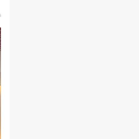
Всероссийского конкурса
«Большая перемена»
6
61
04.08.2026