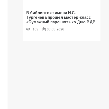
В библиотеке имени И.С.
Тургенева прошёл мастер-класс
«Бумажный парашют» ко Дню ВДВ
109
03.08.2026
«Мобилизация или набор?» Что на
самом деле происходит в армии
России в августе 2026 года
107
03.08.2026
В Батайске продолжаются
дорожные работы
106
04.08.2026