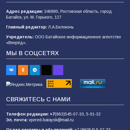
99
03.08.2026
Адрес редакции:
346880, Ростовская область, город
Батайск, ул. М. Горького, 127
В Батайске продолжаются дорожные работы
Главный редактор:
Л.А.Белоконь
97
04.08.2026
Учредитель:
ООО Батайское информационное агентство
«Вперёд».
МЫ В СОЦСЕТЯХ
«Пургу нести — не поля переходить»: почему
заявления о мобилизации — это
пропагандистский вброс
84
01.08.2026
Батайчане привезли 20 наград с областных
СВЯЖИТЕСЬ С НАМИ
соревнований
82
06.08.2026
Телефон редакции:
+7
(863)545-07-33,
5-91-32
Эл. почта:
vpered-bataysk@mail.ru
Отдел рекламы и объявлений:
+7 (86354) 5-07-33