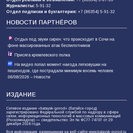
«Слухами Москву не возьмёшь»: почему
Журналисты:
5-91-32
заявления Киева о мобилизации — это
Отдел подписки и бухгалтерия:
+7 (86354) 5-91-32
отчаяние, а не разведка
НОВОСТИ ПАРТНЁРОВ
80
02.08.2026
Отдых под звуки сирен: что происходит в Сочи на
фоне массированных атак беспилотников
Присяга кремлевского полка
На видео попал момент наезда легковушки на
пешеходов, где пострадали минимум восемь человек
06/08/2026 – Новости
ИЗДАНИЕ
Сетевое издание «bataysk-gorod» (батайск-город)
зарегистрировано Федеральной службой по надзору в сфере
связи, информационных технологий и массовых коммуникаций
(Роскомнадзор) — свидетельство Эл № ФС77-74707 от 29
декабря 2018 года.
Вся информация, размещенная на веб-сайте www.bataysk-gorod.ru