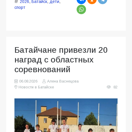
2026
,
Батайск
,
дети
,
спорт
Батайчане привезли 20
наград с областных
соревнований
06.08.2026
Алена Васнецова
Новости в Батайске
82