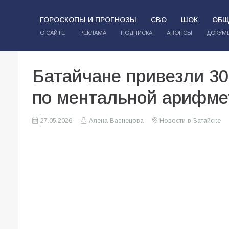
ГОРОСКОПЫ И ПРОГНОЗЫ
СВО
ШОК
ОБЩ
О САЙТЕ
РЕКЛАМА
ПОДПИСКА
АНОНСЫ
ДОКУМ
Батайчане привезли 30
по ментальной арифме
27.05.2026
Алена Васнецова
Новости в Батайске