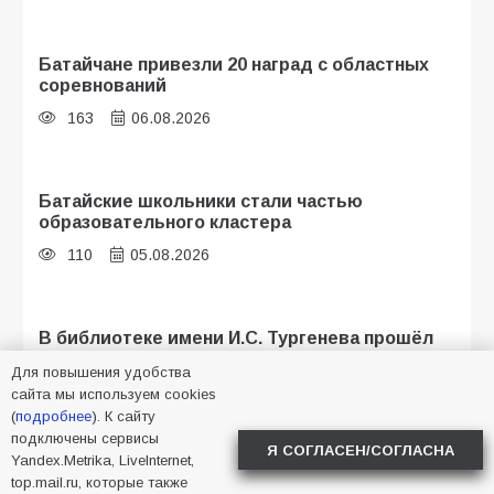
Батайчане привезли 20 наград с областных
соревнований
163
06.08.2026
Батайские школьники стали частью
образовательного кластера
110
05.08.2026
В библиотеке имени И.С. Тургенева прошёл
мастер-класс «Бумажный парашют» ко Дню
Для повышения удобства
ВДВ
сайта мы используем cookies
107
03.08.2026
(
подробнее
). К сайту
подключены сервисы
Я СОГЛАСЕН/СОГЛАСНА
Yandex.Metrika, LiveInternet,
top.mail.ru, которые также