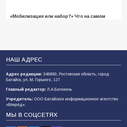
«Мобилизация или набор?» Что на самом
деле происходит в армии России в августе
2026 года
107
03.08.2026
В Батайске продолжаются дорожные работы
НАШ АДРЕС
106
04.08.2026
Адрес редакции:
346880, Ростовская область, город
Батайск, ул. М. Горького, 127
Будет ли мобилизация в России в 2026 году
Главный редактор:
Л.А.Белоконь
после выборов: в Госдуме дали ответ
Учредитель:
ООО Батайское информационное агентство
105
06.08.2026
«Вперёд».
МЫ В СОЦСЕТЯХ
В детском саду № 35 дети освоили
строительные профессии в ходе