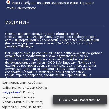
Иван Стебунов показал годовалого сына: Герман в
стильном костюме
ИЗДАНИЕ
Сетевое издание «bataysk-gorod» (батайск-город)
зарегистрировано Федеральной службой по надзору в сфере
связи, информационных технологий и массовых коммуникаций
(Роскомнадзор) — свидетельство Эл № ФС77-74707 от 29
декабря 2018 года.
Вся информация, размещенная на веб-сайте www.bataysk-gorod.ru
охраняется в соответствии с законодательством РФ об
авторском праве. Представителем авторов публикаций и
фотоматериалов является «ООО БИА Вперёд». Полное или
частичное воспроизведение материалов без гиперссылки на
www.bataysk-gorod.ru запрещается. Пользователи должны
соблюдать морально-этические нормы при отправке
комментариев, вопросов, предложений и при общении на
форуме.
Для повышения удобства
Политика конфиденциальности и защиты информации
сайта мы используем cookies
Согласие на обработку персональных данных с помощью
(
подробнее
). К сайту
сервисов Yandex.Metrika, LiveInternet, top.mail.ru
подключены сервисы
Я СОГЛАСЕН/СОГЛАСНА
Yandex.Metrika, LiveInternet,
© 2005-2026 БИА «ВПЕРЕД»
16+
top.mail.ru, которые также