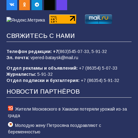
спортивного праздника
89
07.08.2026
СВЯЖИТЕСЬ С НАМИ
«Слухами Москву не возьмёшь»: почему
заявления Киева о мобилизации — это
отчаяние, а не разведка
Телефон редакции:
+7
(863)545-07-33,
5-91-32
Эл. почта:
vpered-bataysk@mail.ru
83
02.08.2026
Отдел рекламы и объявлений:
+7 (86354) 5-07-33
Журналисты:
5-91-32
Отдел подписки и бухгалтерия:
+7 (86354) 5-91-32
Батайчане вышли в финал Всероссийского
конкурса «Большая перемена»
НОВОСТИ ПАРТНЁРОВ
61
04.08.2026
Жители Московского в Хакасии потеряли урожай из-за
града
Молодую жену Петросяна поздравляют с
беременностью