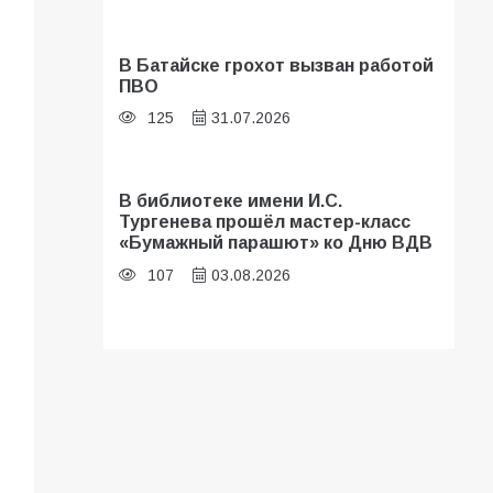
В Батайске грохот вызван работой
ПВО
125
31.07.2026
В библиотеке имени И.С.
Тургенева прошёл мастер-класс
«Бумажный парашют» ко Дню ВДВ
107
03.08.2026
В Батайске оценили готовность
школ к сентябрю
106
31.07.2026