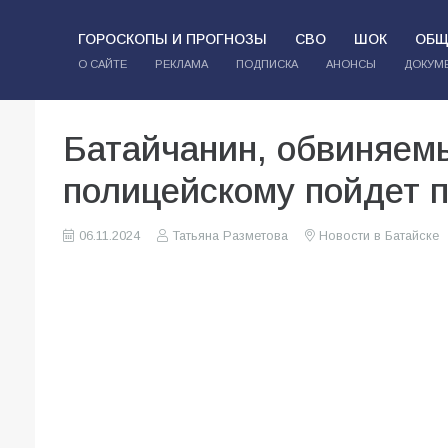
ГОРОСКОПЫ И ПРОГНОЗЫ
СВО
ШОК
ОБЩ
О САЙТЕ
РЕКЛАМА
ПОДПИСКА
АНОНСЫ
ДОКУМ
Батайчанин, обвиняемы
полицейскому пойдет п
06.11.2024
Татьяна Разметова
Новости в Батайске