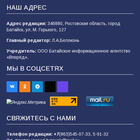
НАШ АДРЕС
106
05.08.2026
Адрес редакции:
346880, Ростовская область, город
Батайск, ул. М. Горького, 127
«Мобилизация или набор?» Что на самом
деле происходит в армии России в августе
Главный редактор:
Л.А.Белоконь
2026 года
Учредитель:
ООО Батайское информационное агентство
101
03.08.2026
«Вперёд».
МЫ В СОЦСЕТЯХ
В Батайске продолжаются дорожные работы
98
04.08.2026
«Пургу нести — не поля переходить»: почему
заявления о мобилизации — это
СВЯЖИТЕСЬ С НАМИ
пропагандистский вброс
85
01.08.2026
Телефон редакции:
+7
(863)545-07-33,
5-91-32