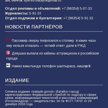
Эл. почта:
vpered-bataysk@mail.ru
Отдел рекламы и объявлений:
+7 (86354) 5-07-33
«Слухами Москву не возьмёшь»: почему
Журналисты:
5-91-32
заявления Киева о мобилизации — это
Отдел подписки и бухгалтерия:
+7 (86354) 5-91-32
отчаяние, а не разведка
НОВОСТИ ПАРТНЁРОВ
81
02.08.2026
Пассажир сверху попросился к столику: в какие часы
ему нельзя отказать — четкий ответ дали в РЖД
Девушка выпала из кабины аттракциона в российском
городе
Намаз вакытында телефон шалтыраса, нишләргә?
ИЗДАНИЕ
Сетевое издание «bataysk-gorod» (батайск-город)
зарегистрировано Федеральной службой по надзору в сфере
связи, информационных технологий и массовых коммуникаций
(Роскомнадзор) — свидетельство Эл № ФС77-74707 от 29
декабря 2018 года.