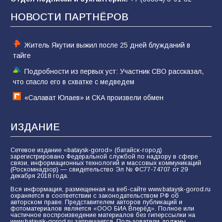
Командовал боем до последнего: герой
Евгений Остапенко
НОВОСТИ ПАРТНЁРОВ
60
05.08.2026
Житель Якутии выжил после 25 дней блужданий в
тайге
Подробности из первых уст: Участник СВО рассказал,
что спасло его в схватке с медведем
«Салават Юлаев» и СКА произвели обмен
ИЗДАНИЕ
Сетевое издание «bataysk-gorod» (батайск-город)
зарегистрировано Федеральной службой по надзору в сфере
связи, информационных технологий и массовых коммуникаций
(Роскомнадзор) — свидетельство Эл № ФС77-74707 от 29
декабря 2018 года.
Вся информация, размещенная на веб-сайте www.bataysk-gorod.ru
охраняется в соответствии с законодательством РФ об
авторском праве. Представителем авторов публикаций и
фотоматериалов является «ООО БИА Вперёд». Полное или
частичное воспроизведение материалов без гиперссылки на
www.bataysk-gorod.ru запрещается. Пользователи должны