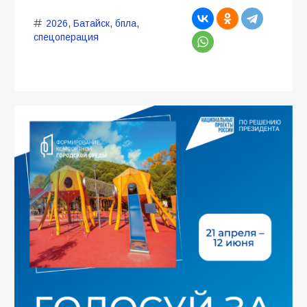
2026
,
Батайск
,
бпла
,
спецоперация