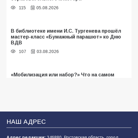
115
05.08.2026
В библиотеке имени И.С. Тургенева прошёл
мастер-класс «Бумажный парашют» ко Дню
ВДВ
107
03.08.2026
«Мобилизация или набор?» Что на самом
деле происходит в армии России в августе
2026 года
105
03.08.2026
В Батайске продолжаются дорожные работы
НАШ АДРЕС
103
04.08.2026
Адрес редакции:
346880, Ростовская область, город