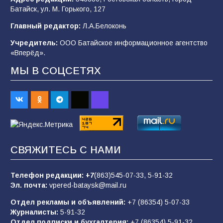
Батайск, ул. М. Горького, 127
Будет ли мобилизация в России в 2026 году
Главный редактор:
Л.А.Белоконь
после выборов: в Госдуме дали ответ
Учредитель:
ООО Батайское информационное агентство
102
06.08.2026
«Вперёд».
МЫ В СОЦСЕТЯХ
В детском саду № 35 дети освоили
строительные профессии в ходе
спортивного праздника
88
07.08.2026
СВЯЖИТЕСЬ С НАМИ
«Слухами Москву не возьмёшь»: почему
заявления Киева о мобилизации — это
отчаяние, а не разведка
Телефон редакции:
+7
(863)545-07-33,
5-91-32
Эл. почта:
vpered-bataysk@mail.ru
83
02.08.2026
Отдел рекламы и объявлений:
+7 (86354) 5-07-33
Журналисты:
5-91-32
Отдел подписки и бухгалтерия:
+7 (86354) 5-91-32