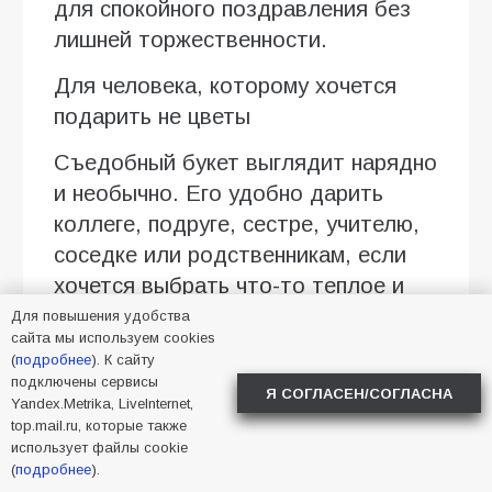
для спокойного поздравления без
лишней торжественности.
Для человека, которому хочется
подарить не цветы
Съедобный букет выглядит нарядно
и необычно. Его удобно дарить
коллеге, подруге, сестре, учителю,
соседке или родственникам, если
хочется выбрать что-то теплое и
понятное. Особенно хорошо
Для повышения удобства
сайта мы используем cookies
смотрятся композиции в крафтовой
(
подробнее
). К сайту
бумаге, коробке с плотной крышкой
подключены сервисы
Я СОГЛАСЕН/СОГЛАСНА
Yandex.Metrika, LiveInternet,
или с матовой лентой.
top.mail.ru, которые также
использует файлы cookie
Для небольшого домашнего
(
подробнее
).
праздника