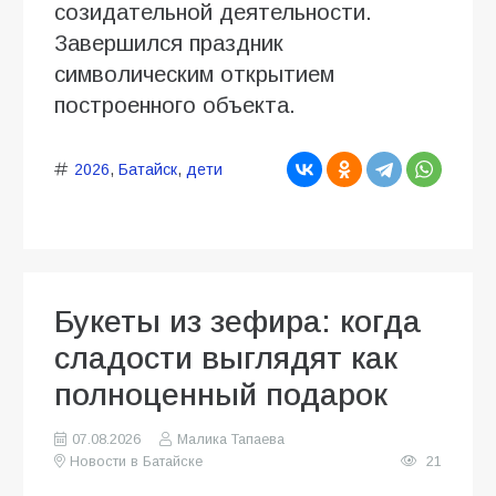
созидательной деятельности.
Завершился праздник
символическим открытием
построенного объекта.
2026
,
Батайск
,
дети
Букеты из зефира: когда
сладости выглядят как
полноценный подарок
07.08.2026
Малика Тапаева
Новости в Батайске
21