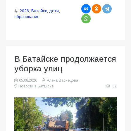
2026
,
Батайск
,
дети
,
образование
В Батайске продолжается
уборка улиц
05.08.2026
Алена Васнецова
Новости в Батайске
32