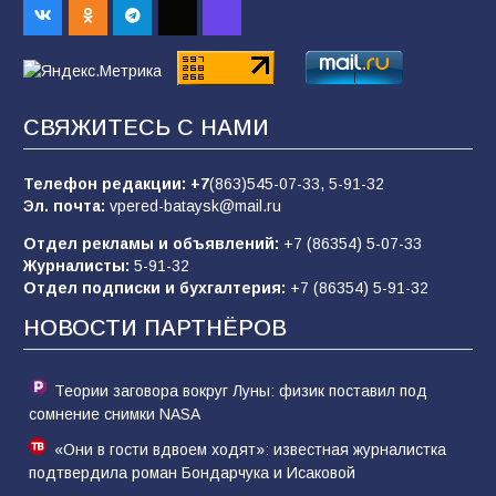
98
04.08.2026
«Пургу нести — не поля переходить»: почему
заявления о мобилизации — это
СВЯЖИТЕСЬ С НАМИ
пропагандистский вброс
85
01.08.2026
Телефон редакции:
+7
(863)545-07-33,
5-91-32
Эл. почта:
vpered-bataysk@mail.ru
Отдел рекламы и объявлений:
+7 (86354) 5-07-33
«Слухами Москву не возьмёшь»: почему
Журналисты:
5-91-32
заявления Киева о мобилизации — это
Отдел подписки и бухгалтерия:
+7 (86354) 5-91-32
отчаяние, а не разведка
НОВОСТИ ПАРТНЁРОВ
81
02.08.2026
Теории заговора вокруг Луны: физик поставил под
сомнение снимки NASA
«Они в гости вдвоем ходят»: известная журналистка
подтвердила роман Бондарчука и Исаковой