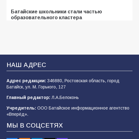
Батайские школьники стали частью
образовательного кластера
106
05.08.2026
В Батайске оценили готовность школ к
сентябрю
НАШ АДРЕС
106
31.07.2026
Адрес редакции:
346880, Ростовская область, город
Батайск, ул. М. Горького, 127
«Мобилизация или набор?» Что на самом
деле происходит в армии России в августе
Главный редактор:
Л.А.Белоконь
2026 года
Учредитель:
ООО Батайское информационное агентство
101
03.08.2026
«Вперёд».
МЫ В СОЦСЕТЯХ
В Батайске продолжаются дорожные работы