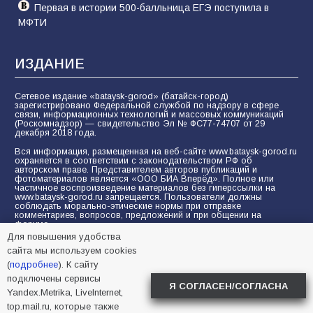
Первая в истории 500-балльница ЕГЭ поступила в
МФТИ
ИЗДАНИЕ
Сетевое издание «bataysk-gorod» (батайск-город)
зарегистрировано Федеральной службой по надзору в сфере
связи, информационных технологий и массовых коммуникаций
(Роскомнадзор) — свидетельство Эл № ФС77-74707 от 29
декабря 2018 года.
Вся информация, размещенная на веб-сайте www.bataysk-gorod.ru
охраняется в соответствии с законодательством РФ об
авторском праве. Представителем авторов публикаций и
фотоматериалов является «ООО БИА Вперёд». Полное или
частичное воспроизведение материалов без гиперссылки на
www.bataysk-gorod.ru запрещается. Пользователи должны
соблюдать морально-этические нормы при отправке
комментариев, вопросов, предложений и при общении на
форуме.
Для повышения удобства
Политика конфиденциальности и защиты информации
сайта мы используем cookies
Согласие на обработку персональных данных с помощью
(
подробнее
). К сайту
сервисов Yandex.Metrika, LiveInternet, top.mail.ru
подключены сервисы
Я СОГЛАСЕН/СОГЛАСНА
Yandex.Metrika, LiveInternet,
© 2005-2026 БИА «ВПЕРЕД»
16+
top.mail.ru, которые также